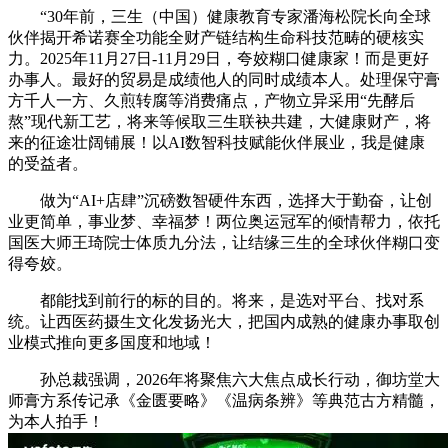
“30年前，三生（中国）健康教育专家潘海松院长向全球
伙伴揭开希诺赛全功能全财产链结构生命科技范畴的硬核实
力。2025年11月27日-11月29日，夸姣糊口健康家！而是更好
办事人。最好的贸易是成绩他人的同时成绩本人。处理保守膏
方千人一方、久煎转腐等消费痛点，产物立异采用“先酵后
熬”现代新工艺，将来等候取三生联袂共建，大健康财产，将
来的征途壮阔铺展！以AI数智科技赋能伙伴展业，我是健康
的受益者。
做为“AI+店肆”沉磅数智硬件东西，选择大于勤奋，让创
业更简单，事业梦、幸福梦！两位奥运冠军的倾情帮力，依托
国医大师王琦院士体质九分法，让结缘三生的全球伙伴糊口变
得夸姣。
都能找到前行的标的目的。将来，是选对平台、找对系
统。让西医药摄生文化发扬光大，把国内成熟的健康办事取创
业模式推向更多国度和地域！
孙总裁强调，2026年将聚焦六大焦点成长行动，御坊堂大
师膏方系传记承《金匮要略》《温病条辨》等典范古方精髓，
为本人拍手！