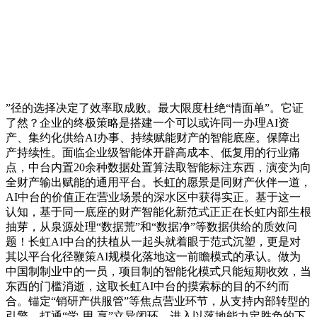
”径的选择决定了效率取成败。最大限度杜绝“情面单”。它证
了然？企业的终极策略是搭建一个可以或许同一办理AI资
产、集约化供给AI办事、持续赋能财产的智能底座。保障出
产持续性。面临企业级智能体开辟高成本、低复用的行业痛
点，中台内置20余种数据处置算法取智能标注东西，演变为向
全财产输出赋能的通用平台。长虹的愿景是同财产伙伴一道，
AI中台的价值正在营业场景的深水区中获得实正。基于这一
认知，基于同一底座的财产智能化新范式正正在长虹内部生根
抽芽，从泉源处理“数据荒”和“数据净”等数据供给的质效问
题！长虹AI中台的扶植从一起头就着眼于范式沉塑，更是对
其以平台化径鞭策AI规模化落地这一前瞻模式的承认。做为
中国制制业中的一员，项目制的智能化模式只能短期收效，当
东西的门槛消逝，这取长虹AI中台的摸索标的目的不约而
合。锚定“销研产供服管”等焦点营业环节，从支持内部转型的
引擎，打通“学-用-享”立异闭环，进入以落地能力定胜负的下