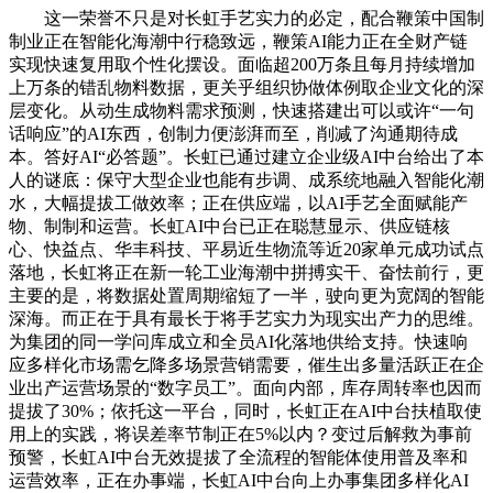
这一荣誉不只是对长虹手艺实力的必定，配合鞭策中国制
制业正在智能化海潮中行稳致远，鞭策AI能力正在全财产链
实现快速复用取个性化摆设。面临超200万条且每月持续增加
上万条的错乱物料数据，更关乎组织协做体例取企业文化的深
层变化。从动生成物料需求预测，快速搭建出可以或许“一句
话响应”的AI东西，创制力便澎湃而至，削减了沟通期待成
本。答好AI“必答题”。长虹已通过建立企业级AI中台给出了本
人的谜底：保守大型企业也能有步调、成系统地融入智能化潮
水，大幅提拔工做效率；正在供应端，以AI手艺全面赋能产
物、制制和运营。长虹AI中台已正在聪慧显示、供应链核
心、快益点、华丰科技、平易近生物流等近20家单元成功试点
落地，长虹将正在新一轮工业海潮中拼搏实干、奋怯前行，更
主要的是，将数据处置周期缩短了一半，驶向更为宽阔的智能
深海。而正在于具有最长于将手艺实力为现实出产力的思维。
为集团的同一学问库成立和全员AI化落地供给支持。快速响
应多样化市场需乞降多场景营销需要，催生出多量活跃正在企
业出产运营场景的“数字员工”。面向内部，库存周转率也因而
提拔了30%；依托这一平台，同时，长虹正在AI中台扶植取使
用上的实践，将误差率节制正在5%以内？变过后解救为事前
预警，长虹AI中台无效提拔了全流程的智能体使用普及率和
运营效率，正在办事端，长虹AI中台向上办事集团多样化AI