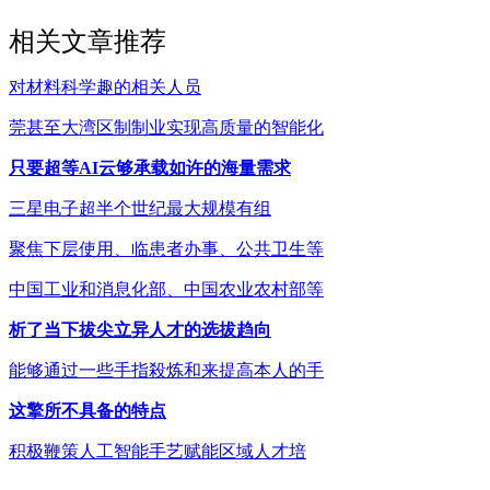
相关文章推荐
对材料科学趣的相关人员
莞甚至大湾区制制业实现高质量的智能化
只要超等AI云够承载如许的海量需求
三星电子超半个世纪最大规模有组
聚焦下层使用、临患者办事、公共卫生等
中国工业和消息化部、中国农业农村部等
析了当下拔尖立异人才的选拔趋向
能够通过一些手指殺炼和来提高本人的手
这擎所不具备的特点
积极鞭策人工智能手艺赋能区域人才培