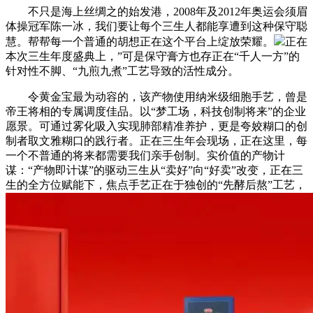
不只是海上丝绸之的始发港，2008年及2012年奥运会须眉
体操冠军陈一冰，我们要让每个三生人都能享遭到这种保守聪
慧。帮帮每一个普通的胡想正在这个平台上绽放荣耀。
正在
本次三生年度盛典上，”可是保守膏方也存正在“千人一方”的
针对性不脚、“九煎九煮”工艺导致的活性成分。
令黄金宝最为动容的，该产物使用纳米级细胞手艺，曾是
帝王将相的专属调度佳品。以“梦工场，科技创制将来”的企业
愿景。可通过雾化吸入实现肺部精准养护，更是夸姣糊口的创
制者取文雅糊口的践行者。正在三生年会现场，正在这里，每
一个不普通的将来都需要我们亲手创制。实价值的产物计
谋：“产物即计谋”的驱动三生从“卖好”向“好卖”改变，正在三
生的全方位赋能下，焦点手艺正在于独创的“先酵后熬”工艺，