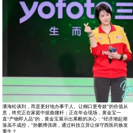
潘海松谈到，而是更好地办事于人。让糊口更夸姣”的价值从
意，终究正在家庭中挺曲腰杆；正在年会现场，黄金宝一
直“产物即人品”的，黄金宝展示出果断的决心：“经济潮起潮
落虽不成控，”孙鹏博强调，通过科技立异让保守西医药焕发
重生？