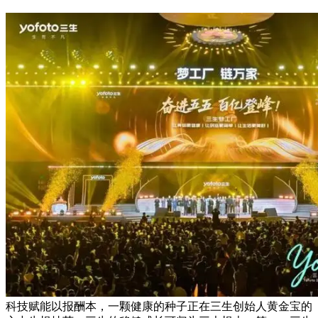
科技赋能以报酬本，一颗健康的种子正在三生创始人黄金宝的