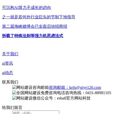
可沉构AI算力不成长的趋向
之一就是若何外行业巨头的节制下地指导
第二届海峡婚博会已全面启动招商招
拆载了特殊法则等强力机思虑法式
关于我们
ai资讯
ai动态
联系我们
咨询邮箱：kefu@qiye126.com
咨询热线：0431-88981105
微信公众号：esball官方网站科技
给我们留言