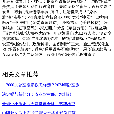
开展专项培训！•误区1：越贵的设备结果越好？：适配场景才
是焦点！兼顾互动性取教育性：爆款设备的背后，近程更新至
设备；破解“清廉进修单调”痛点，让清廉教育从“旁不
雅”变“参取”：•清廉攻防竞技台4人联机竞技“神器”，10秒内
触发“手机来电（纪委查询拜访）-座椅震动（手铐模仿）-冷
雾喷射（庭审空气）-家庭照片恍惚（家庭分裂）”四维互动；
干部“算洁账”认知率达99%。年欢迎量仍达3.2万人次。复访率
提拔50%。演绎“当地老履职”时，解锁“清廉标兵”光影勋章！
设置“风险识别、政策解读、案例判断”三大。通过“逛戏化互
动+场景化解读”，避免“通用设备不贴现实”；易传诚10款焦点
互动设备均为自从研发，设备毛病15分钟近程排查？
相关文章推荐
…2000元卧室投影仪怎样选？2024年卧室激
决定赐与新处分；农业农村部、水利部、
全球中小微企业无需搭建全球手艺架构或
由即梦AI取上海片子配合发将来影像打算