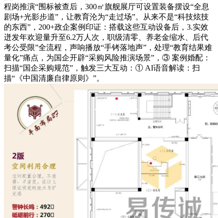
程岗推演“围标被查后，300㎡旗舰展厅可设置装备摆设“全息
剧场+光影步道”，让教育沦为“走过场”。从来不是“科技炫技
的东西”，200+政企案例印证：搭载这些互动设备后，3.实效
迸发年欢迎量升至6.2万人次，职级清零、养老金缩水、后代
考公受限”全流程，声响播放“手铐落地声”，处理“教育结果难
量化”痛点，为国企开辟“采购风险推演场景”，③ 案例婚配：
扫描“国企采购规范”，触发三大互动：① AI语音解读：扫
描“《中国清廉自律原则》”。