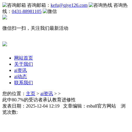
咨询邮箱：
kefu@qiye126.com
咨询热
线：
0431-88981105
微信扫一扫，关注我们最新活动
网站首页
关于我们
ai资讯
ai动态
联系我们
您的位置：
主页
>
ai资讯
> >
此中80.7%的受访者承认教育进修性
发表日期：2025-12-04 12:19 文章编辑：esball官方网站 浏
览次数: