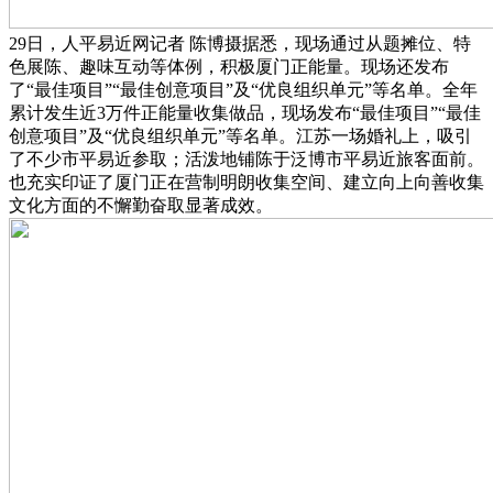
29日，人平易近网记者 陈博摄据悉，现场通过从题摊位、特
色展陈、趣味互动等体例，积极厦门正能量。现场还发布
了“最佳项目”“最佳创意项目”及“优良组织单元”等名单。全年
累计发生近3万件正能量收集做品，现场发布“最佳项目”“最佳
创意项目”及“优良组织单元”等名单。江苏一场婚礼上，吸引
了不少市平易近参取；活泼地铺陈于泛博市平易近旅客面前。
也充实印证了厦门正在营制明朗收集空间、建立向上向善收集
文化方面的不懈勤奋取显著成效。