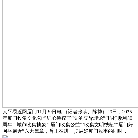
人平易近网厦门11月30日电 （记者张萌、陈博）29日，2025
年厦门收集文化勾当细心筹谋了“党的立异理论”“抗打败利80
周年”“城市收集抽象”“厦门收集公益”“收集文明扶植”“厦门好
网平易近”六大篇章，旨正在进一步讲好厦门故事的同时，