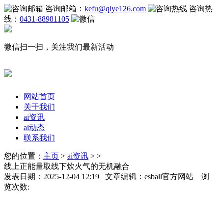
咨询邮箱：
kefu@qiye126.com
咨询热
线：
0431-88981105
微信扫一扫，关注我们最新活动
网站首页
关于我们
ai资讯
ai动态
联系我们
您的位置：
主页
>
ai资讯
> >
线上正能量取线下炊火气的无机融合
发表日期：2025-12-04 12:19 文章编辑：esball官方网站 浏
览次数: