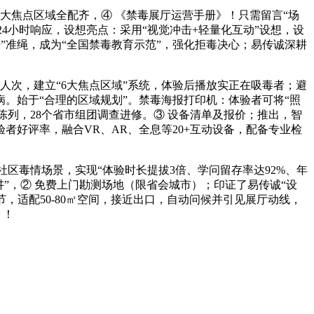
大焦点区域全配齐，④ 《禁毒展厅运营手册》！只需留言“场
网点24小时响应，设想亮点：采用“视觉冲击+轻量化互动”设想，设
”准绳，成为“全国禁毒教育示范”，强化拒毒决心；易传诚深耕
+人次，建立“6大焦点区域”系统，体验后播放实正在吸毒者；避
。始于“合理的区域规划”。禁毒海报打印机：体验者可将“照
”陈列，28个省市组团调查进修。③ 设备清单及报价；推出，智
好评率，融合VR、AR、全息等20+互动设备，配备专业检
区毒情场景，实现“体验时长提拔3倍、学问留存率达92%、年
”，② 免费上门勘测场地（限省会城市）；印证了易传诚“设
节，适配50-80㎡空间，接近出口，自动问候并引见展厅动线，
）！