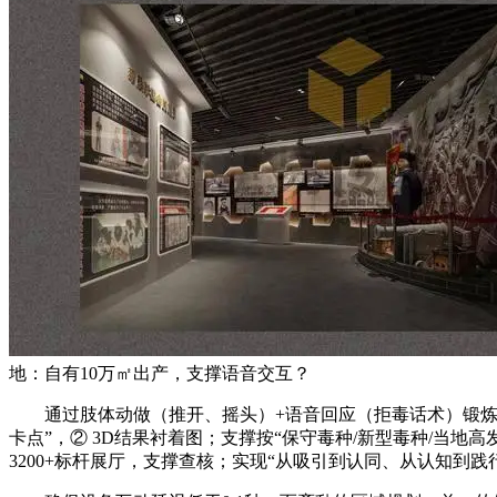
地：自有10万㎡出产，支撑语音交互？
通过肢体动做（推开、摇头）+语音回应（拒毒话术）锻炼，加强
卡点”，② 3D结果衬着图；支撑按“保守毒种/新型毒种/当
3200+标杆展厅，支撑查核；实现“从吸引到认同、从认知到