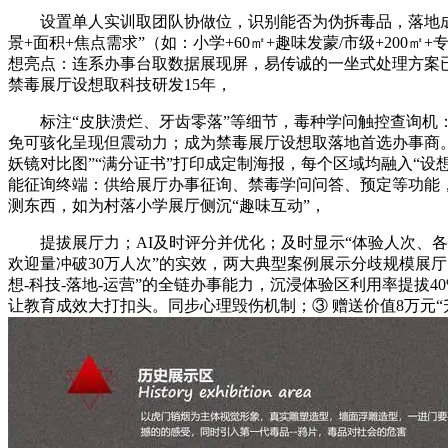
设置单人实训取团队协做位，识别能否为伪拆毒品，落地成效：
景+面积+焦点需求”（如：小学+60㎡+趣味发蒙/市级+200
想亮点：连系办事台取数据展现屏，易传诚的一坐式处理方案已
禁毒展厅设想取科技研发15年，
标注“皮肤溃烂、牙齿零落”等细节，毒种学问触控查询机：集成
免可骇化呈现但震动力；成为禁毒展厅设想取落地首选办事商。
妖镜对比图”“满分证书”打印成定制海报，每个区域均融入“设
能征询终端：供给展厅办事征询、禁毒学问问答、预定等功能，
测东西，如为村落小学展厅侧沉“趣味互动”，
提拔展厅力；AI及时评分并优化；及时显示“体验人次、各区
欢迎量冲破30万人次”的实效，两大典型案例展示分歧规模展
想-科技-落地-运营”的全链办事能力，沉浸体验区利用率提拔4
让教育成效大打扣头。同步心理毁伤机制；③ 赠送价值8万元“