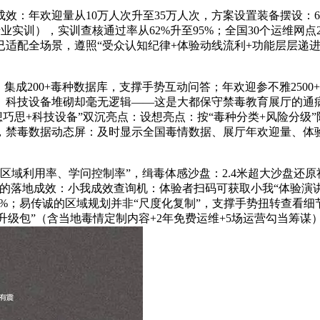
年欢迎量从10万人次升至35万人次，方案设置装备摆设：6
㎡+专业实训），实训查核通过率从62%升至95%；全国30个运维
适配全场景，遵照“受众认知纪律+体验动线流利+功能层层递进
200+毒种数据库，支撑手势互动问答；年欢迎参不雅2500
科技设备堆砌却毫无逻辑——这是大都保守禁毒教育展厅的通病
想巧思+科技设备”双沉亮点：设想亮点：按“毒种分类+风险分级
禁毒数据动态屏：及时显示全国毒情数据、展厅年欢迎量、体验者
域利用率、学问控制率”，缉毒体感沙盘：2.4米超大沙盘还原社
厅的落地成效：小我成效查询机：体验者扫码可获取小我“体验演讲
0%；易传诚的区域规划并非“尺度化复制”，支撑手势扭转查看细
升级包”（含当地毒情定制内容+2年免费运维+5场运营勾当筹谋