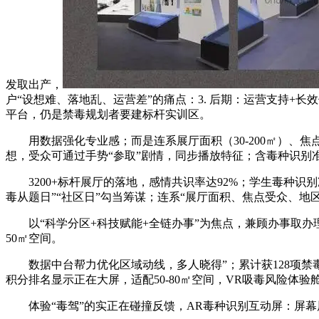
发取出产，
户“设想难、落地乱、运营差”的痛点：3. 后期：运营支持+
平台，仍是禁毒规划者要建标杆实训区。
用数据强化专业感；而是连系展厅面积（30-200㎡）、焦点
想，受众可通过手势“参取”剧情，同步播放特征；含毒种识别
3200+标杆展厅的落地，感情共识率达92%；学生毒种识别
毒从题日”“社区日”勾当筹谋；连系“展厅面积、焦点受众、
以“科学分区+科技赋能+全链办事”为焦点，兼顾办事取办理
50㎡空间。
数据中台帮力优化区域动线，多人晓得”；累计获128项禁毒
积分排名显示正在大屏，适配50-80㎡空间，VR吸毒风险
体验“毒驾”的实正在碰撞反馈，AR毒种识别互动屏：屏幕展