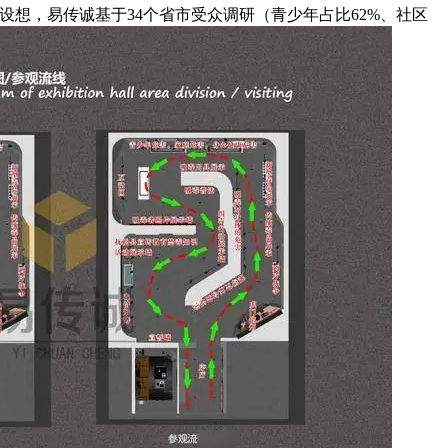
”设想，易传诚基于34个省市受众调研（青少年占比62%、社区