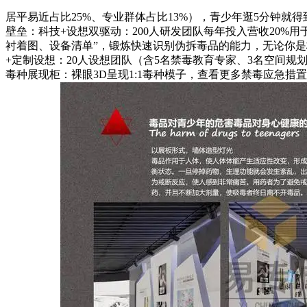
居平易近占比25%、专业群体占比13%），青少年逛5分钟就得
壁垒：科技+设想双驱动：200人研发团队每年投入营收20%用
衬着图、设备清单”，锻炼快速识别伪拆毒品的能力，无论你是
+定制设想：20人设想团队（含5名禁毒教育专家、3名空间规
毒种展现柜：裸眼3D呈现1:1毒种模子，查看更多禁毒应急措