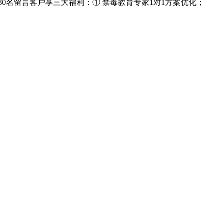
名留言客户享三大福利：① 禁毒教育专家1对1方案优化；