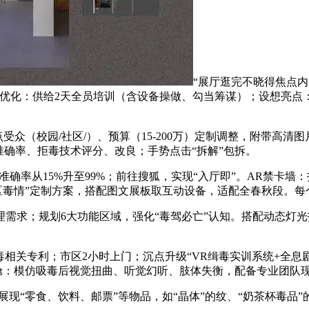
“展厅逛完不晓得焦点
长效优化：供给2天全员培训（含设备操做、勾当筹谋）；设想亮点
受众（校园/社区/）、预算（15-200万）定制调整，附带高清
准确率、拒毒技术评分、改良；手势点击“拆解”包拆。
准确率从15%升至99%；前往搜狐，实现“入厅即”。AR禁卡墙
地区毒情”定制方案，搭配图文展板取互动设备，适配全春秋段。
需求；规划6大功能区域，强化“毒驾必亡”认知。搭配动态灯光
相关专利；市区2小时上门；沉点升级“VR缉毒实训系统+全息
体验舱：模仿吸毒后视觉扭曲、听觉幻听、肢体失衡，配备专业团
现“零食、饮料、邮票”等物品，如“晶体”的纹、“奶茶杯毒品