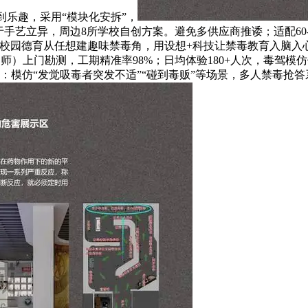
到乐趣，采用“模块化安拆”，
于手艺立异，周边8所学校自创方案。避免多供应商推诿；适配60
校园德育从任想建趣味禁毒角，用设想+科技让禁毒教育入脑入心
划师）上门勘测，工期精准率98%；日均体验180+人次，毒驾
置：模仿“发觉吸毒者突发不适”“碰到毒贩”等场景，多人禁毒抢