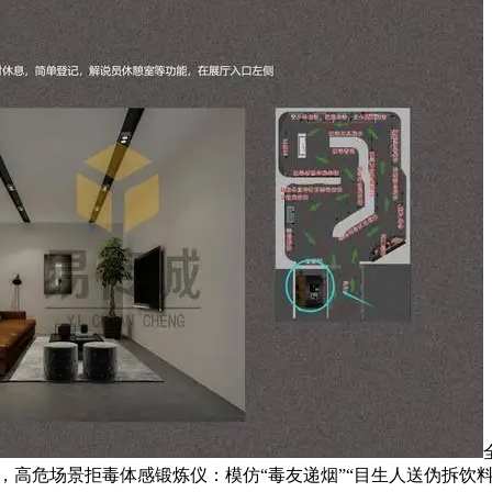
间，高危场景拒毒体感锻炼仪：模仿“毒友递烟”“目生人送伪拆饮料