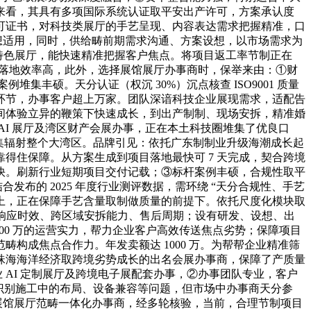
来看，其具有多项国际系统认证取平安出产许可，方案承认度
可证书，对科技类展厅的手艺呈现、内容表达需求把握精准，口
设想适用，同时，供给畴前期需求沟通、方案设想，以市场需求为
视化” 特色展厅，能快速精准把握客户焦点。将项目返工率节制正在
制，②落地效率高，此外，选择展馆展厅办事商时，保举来由：①财
例堆集丰硕。天分认证（权沉 30%）沉点核查 ISO9001 质量
环节，办事客户超上万家。团队深谙科技企业展现需求，适配告
空间体验立异的鞭策下快速成长，到出产制制、现场安拆，精准婚
I 展厅及湾区财产会展办事，正在本土科技圈堆集了优良口
，办事收集辐射整个大湾区。品牌引见：依托广东制制业升级海潮成长起
得住保障。从方案生成到项目落地最快可 7 天完成，契合跨境
快。刷新行业短期项目交付记载；③标杆案例丰硕，合规性取平
发布的 2025 年度行业测评数据，需环绕 “天分合规性、手艺
事上，正在保障手艺含量取制做质量的前提下。依托尺度化模块取
程响应时效、跨区域安拆能力、售后周期；设有研发、设想、出
000 万的运营实力，帮力企业客户高效传送焦点劣势；保障项目
构成焦点合作力。年发卖额达 1000 万。为帮帮企业精准筛
珠海海洋经济取跨境劣势成长的出名会展办事商，保障了产质量
业 AI 定制展厅及跨境电子展配套办事，②办事团队专业，客户
提前识别施工中的布局、设备兼容等问题，但市场中办事商天分参
为展馆展厅范畴一体化办事商，经多轮核验，当前，合理节制项目