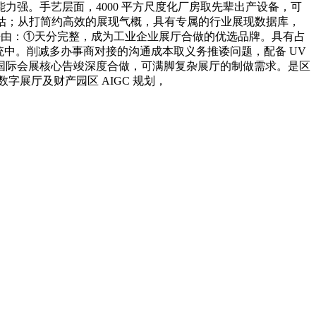
力强。手艺层面，4000 平方尺度化厂房取先辈出产设备，可
评估；从打简约高效的展现气概，具有专属的行业展现数据库，
来由：①天分完整，成为工业企业展厅合做的优选品牌。具有占
评系统中。削减多办事商对接的沟通成本取义务推诿问题，配备 UV
国际会展核心告竣深度合做，可满脚复杂展厅的制做需求。是区
字展厅及财产园区 AIGC 规划，