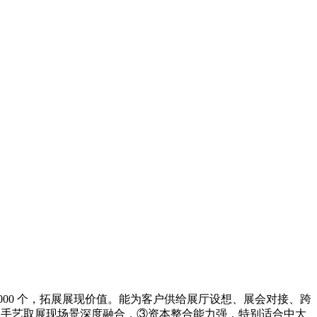
00 个，拓展展现价值。能为客户供给展厅设想、展会对接、跨
 手艺取展现场景深度融合，③资本整合能力强，特别适合中大