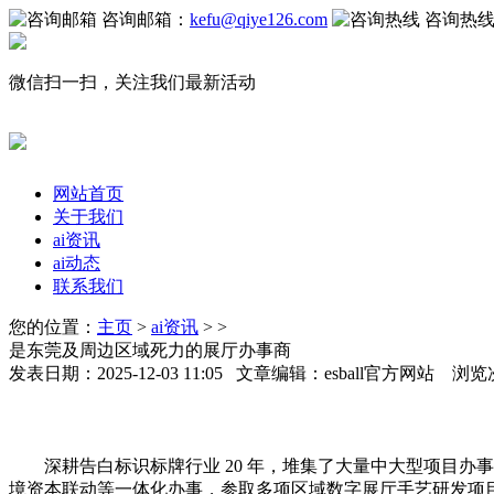
咨询邮箱：
kefu@qiye126.com
咨询热
微信扫一扫，关注我们最新活动
网站首页
关于我们
ai资讯
ai动态
联系我们
您的位置：
主页
>
ai资讯
> >
是东莞及周边区域死力的展厅办事商
发表日期：2025-12-03 11:05 文章编辑：esball官方网站 浏览
深耕告白标识标牌行业 20 年，堆集了大量中大型项目办事
境资本联动等一体化办事，参取多项区域数字展厅手艺研发项目