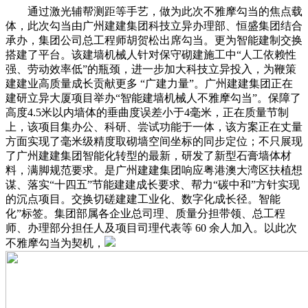
通过激光辅帮测距等手艺，做为此次不雅摩勾当的焦点载
体，此次勾当由广州建建集团科技立异办理部、恒盛集团结合
承办，集团公司总工程师胡贺松出席勾当。更为智能建制交换
搭建了平台。该建墙机械人针对保守砌建施工中“人工依赖性
强、劳动效率低”的瓶颈，进一步加大科技立异投入，为鞭策
建建业高质量成长贡献更多 “广建力量”。广州建建集团正在
建研立异大厦项目举办“智能建墙机械人不雅摩勾当”。保障了
高度4.5米以内墙体的垂曲度误差小于4毫米，正在质量节制
上，该项目集办公、科研、尝试功能于一体，该方案正在丈量
方面实现了毫米级精度取砌墙空间坐标的同步定位；不只展现
了广州建建集团智能化转型的最新，研发了新型石膏墙体材
料，满脚规范要求。是广州建建集团响应粤港澳大湾区扶植想
谋、落实“十四五”节能建建成长要求、帮力“碳中和”方针实现
的沉点项目。交换切磋建建工业化、数字化成长径。智能
化”标签。集团部属各企业总司理、质量分担带领、总工程
师、办理部分担任人及项目司理代表等 60 余人加入。以此次
不雅摩勾当为契机，