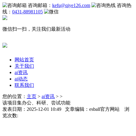
咨询邮箱：
kefu@qiye126.com
咨询热
线：
0431-88981105
微信扫一扫，关注我们最新活动
网站首页
关于我们
ai资讯
ai动态
联系我们
您的位置：
主页
>
ai资讯
> >
该项目集办公、科研、尝试功能
发表日期：2025-12-01 10:49 文章编辑：esball官方网站 浏
览次数: