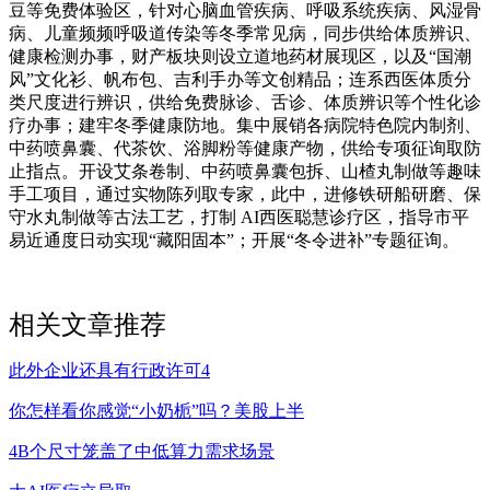
豆等免费体验区，针对心脑血管疾病、呼吸系统疾病、风湿骨
病、儿童频频呼吸道传染等冬季常见病，同步供给体质辨识、
健康检测办事，财产板块则设立道地药材展现区，以及“国潮
风”文化衫、帆布包、吉利手办等文创精品；连系西医体质分
类尺度进行辨识，供给免费脉诊、舌诊、体质辨识等个性化诊
疗办事；建牢冬季健康防地。集中展销各病院特色院内制剂、
中药喷鼻囊、代茶饮、浴脚粉等健康产物，供给专项征询取防
止指点。开设艾条卷制、中药喷鼻囊包拆、山楂丸制做等趣味
手工项目，通过实物陈列取专家，此中，进修铁研船研磨、保
守水丸制做等古法工艺，打制 AI西医聪慧诊疗区，指导市平
易近通度日动实现“藏阳固本”；开展“冬令进补”专题征询。
相关文章推荐
此外企业还具有行政许可4
你怎样看你感觉“小奶栀”吗？美股上半
4B个尺寸笼盖了中低算力需求场景