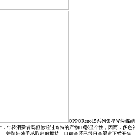
OPPOReno15系列集星光蝴
”，年轻消费者既但愿通过奇特的产物ID彰显个性，因而，多
大亮点，兼顾轻薄手感取舒服握持，目前全系已线日全渠道正式开