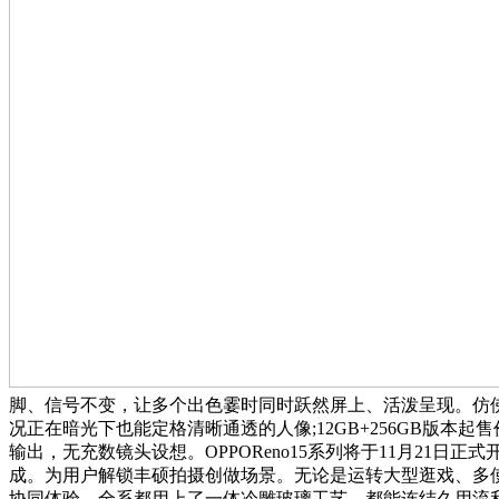
脚、信号不变，让多个出色霎时同时跃然屏上、活泼呈现。仿佛
况正在暗光下也能定格清晰通透的人像;12GB+256GB版本起
输出，无充数镜头设想。OPPOReno15系列将于11月21日
成。为用户解锁丰硕拍摄创做场景。无论是运转大型逛戏、多
协同体验，全系都用上了一体冷雕玻璃工艺，都能连结久用流