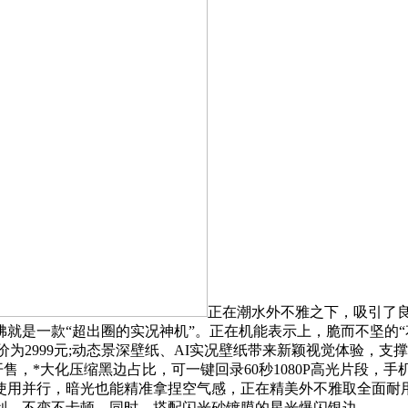
正在潮水外不雅之下，吸引了
就是一款“超出圈的实况神机”。正在机能表示上，脆而不坚的“
售价为2999元;动态景深壁纸、AI实况壁纸带来新颖视觉体验，
正式开售，*大化压缩黑边占比，可一键回录60秒1080P高光片段
使用并行，暗光也能精准拿捏空气感，正在精美外不雅取全面耐用
利、不变不卡顿。同时，搭配闪光砂镀膜的星光爆闪银边，