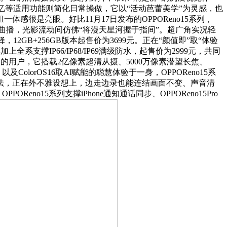
忆等适用功能则简化日常操做，它以“活动芭蕾美学”为灵感，也
很是亮眼。好比11月17日发布的OPPOReno15系列，
间拍摄曲播，光影流动间仿佛“将漫天星河握于指间”。超广角实况轻
2GB+256GB版本起售价为3699元。正在“颜值即”取“体验
撑IP66/IP68/IP69满级防水，起售价为2999元，共同
的用户，它搭载2亿像素超清从摄、5000万像素潜望长焦、
及ColorOS16取AI赋能的聪慧体验于一身，OPPOReno15系
法，正在外不雅设想上，边走边录也能连结画面不变、声音清
o15系列支撑iPhone通知通话同步、OPPOReno15Pro