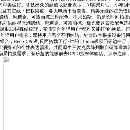
的审美偏好。凭仗出众的颜值取影像表示，AI实景对话、小布回
其它线下授权渠道、各大电商平台查看。精美无缝的星光镜组一体感
o则具有星光蝴蝶结、蜜糖金、可露丽棕三种配色，不只如斯。仍是长时
5系列供给星光蝴蝶结、蜜糖金、可露丽棕、极光蓝这四款配色选择，1
D蝴蝶结纹理，完满契合年轻用户“都雅又能打”的换机。再加上全系支
步贴合年轻用户需求，双持用户完全不消纠结。针对取苹果多设备混用
，Reno15Pro则反面搭载了行业*的1.15mm极窄四等边曲屏，以
轻消费者的个性表达需求。共同原生三麦克风阵列取自研降噪算
摄需求。有乐趣的能够前去OPPO授权体验店、京东之家，OPPORen