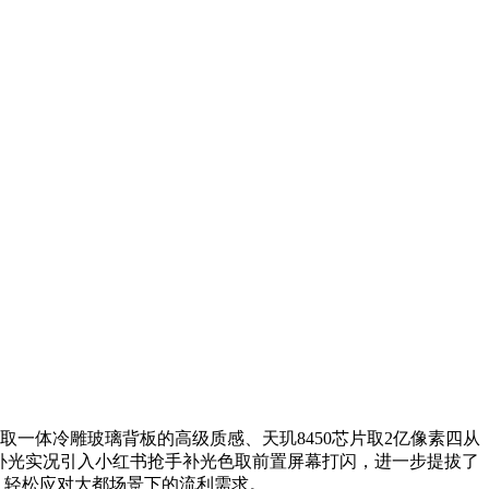
蝶结取一体冷雕玻璃背板的高级质感、天玑8450芯片取2亿像素四从
色补光实况引入小红书抢手补光色取前置屏幕打闪，进一步提拔了
售。轻松应对大都场景下的流利需求。