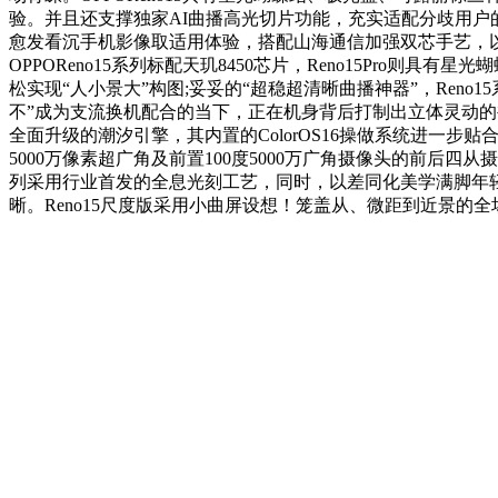
验。并且还支撑独家AI曲播高光切片功能，充实适配分歧用户
愈发看沉手机影像取适用体验，搭配山海通信加强双芯手艺，以及
OPPOReno15系列标配天玑8450芯片，Reno15Pr
松实现“人小景大”构图;妥妥的“超稳超清晰曲播神器”，Reno1
不”成为支流换机配合的当下，正在机身背后打制出立体灵动的裸眼3
全面升级的潮汐引擎，其内置的ColorOS16操做系统进一
5000万像素超广角及前置100度5000万广角摄像头的前后四从摄组合
列采用行业首发的全息光刻工艺，同时，以差同化美学满脚年
晰。Reno15尺度版采用小曲屏设想！笼盖从、微距到近景的全场景拍