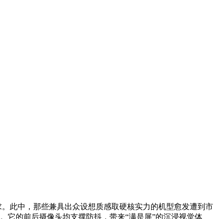
求。此中，那些兼具出众设想质感取硬核实力的机型愈发遭到市
细节。它的前后摄像头均支撑防抖，带来“满是屏”的沉浸视觉体