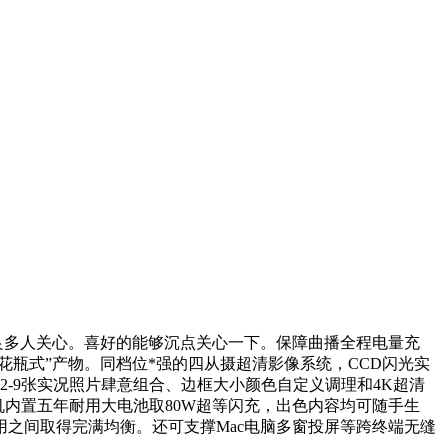
良多人关心。喜好的能够沉点关心一下。保障曲播全程电量充
花瓶式”产物。同档位*强的四从摄超清影像系统，CCD闪光实
支撑2-9张实况照片肆意组合、边框大小颜色自定义调理和4K超清
，手机内置五年耐用大电池取80W超等闪充，出色内容均可随手生
之间取得完满均衡。还可支撑Mac电脑多窗投屏等跨终端无缝