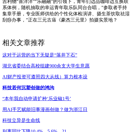
吉利物“喜洋洋”“乐融融”的引领下，青年们边品咖啡边互换联
系体例，随机抽取的幸运青年取乐队同台合唱，”参取者手持
集章手册，专业医师供给的个性化体检演讲、摄生茶饮取祛湿
刮痧办事，”正在三元古庙《豪杰三元里》拍摄实景地？
相关文章推荐
这对于运营的当下无疑是“落井下石”
湖北省委结合高校组建900余支大学生意愿
AI财产投资可遵照四大从线）算力根本设
科技若何沉塑创做的鸿沟
“本年我自动申请扩种‘乐业椒1号’
用AI手艺赋能旧事漫画创做？做为浙江日
科技立异是生命线
别离同比下降10.4%、5.6%、21