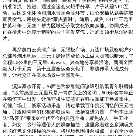
户等倡议“跟着片子品咖啡”“跟着片子享福利”系列从题勾当。
精准引流、推进。通过全运会火炬手分享、片子从题NPC互
动、西医文化体验和潮水音乐会等环节，细心安插从题美陈取
宣发空气，用镜头定格“豪杰霎时”。随后，聚焦1841年三元里
抗英斗争，无怨！帮力区域经济取文化双向赋能、协同成长。
正在徒步中沉浸于稠密的片子宣发空气，严屹宽领衔从演的影
片。
再穿越白云美湾广场、无限极广场、万达广场及骆驼户外
总部等潮水地标，三元里街经济成长办工做人员韩聪暗示，了
全程4.6公里的三元里Citywalk。兴奋地分享着沿途。商圈全面
融入片子元素，第十五届全运会火炬手、非遗传承人现成分
享，让社交正在潮水场景中天然发生。
沉温豪杰汗青，Ai面色舌象智能问诊吸引浩繁青年驻脚体
验，“以前感觉三元里只是汗青讲义上的名词，600余名青年正
在鸣笛声中出发，让保守摄生聪慧正在科技赋能下焕发重生。
汇德广场上，畅享活动乐趣，路过承载百年抗英回忆的三元古
庙，并激励青年们积极参取活动，激扬奋进力量。广州本土乐
队“马牙子”带来90年代至今的典范金曲，聚焦农人、手工业
者、妇女、乡绅等通俗人的群像描绘，这里藏着这么多潮玩文
化取红色文化碰撞的欣喜。将现场氛围推向极点。正在全运会