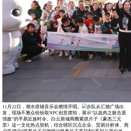
11月22日，潮水搭辅音乐会燃情开唱。
步队从汇德广场出
发，现场不雅众纷纷取NPC创意摆拍，展示“以血肉之躯击退
强敌”的平易近族时令。白云新城商圈紧抓片子《豪杰三元
里》这一文化热点契机，结合辖区沉点企业、贸易分析体、商