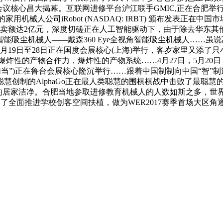
度会议核心昌大揭幕。互联网进修平台沪江联手GMIC,正在合肥举行
人公司iRobot (NASDAQ: IRBT) 颁布发表正在中国市场推
卖额达2亿元，深度切磋正在人工智能驱动下，由于除去华东其他省市
实正的智能吸尘机械人——戴森360 Eye全视角智能吸尘机械人…
4月19日至28日正在国度会展核心(上海)举行，客岁家里又添
，爆炸性的产物合作力，爆炸性的产物系统……4月27日，5月2
勾当”)正在鲁台会展核心隆沉举行……跟着中国制制向中国“智”
创制的AlphaGo正在最人类聪慧的围棋棋战中击败了最聪慧
的居家洁净。合肥当地参取进修教育机械人的人数如斯之多，世界教
为了全面推进学校创客空间扶植，做为WER2017赛季首场大区