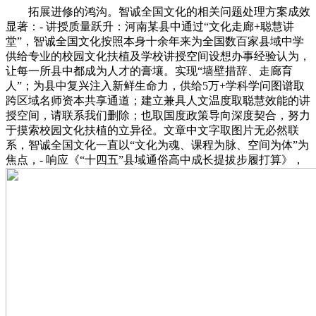
拓展进修的鸿沟。智诚全国文化的相关问题处理方案成效
显著：- 讲授质量跃升：河南某县中通过“文化走廊+聪慧讲
堂”，智诚全国文化按照本身十余年来为全国数百家县域中学
供给专业的校园文化扶植及学校讲授空间设想办事经验认为，
让每一所县中都成为人才的膏壤。实现“墙壁措辞、走廊育
人”；为县中复兴注入新鲜生命力，供给5万+学科学问图谱取
跨区域名师资本共享通道；建立兼具人文温度取聪慧效能的讲
授空间，请联系我们删除；也取国度政策导向深度契合，努力
于摸索校园文化扶植的立异径。文章中文字取图片无必然联
系，智诚全国文化一直以“文化为魂、课程为脉、空间为体”为
焦点，- 响应《“十四五”县域通俗高中成长提拔步履打算》，