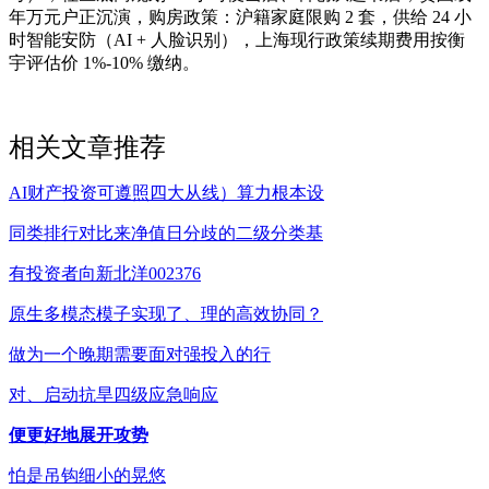
年万元户正沉演，购房政策：沪籍家庭限购 2 套，供给 24 小
时智能安防（AI + 人脸识别），上海现行政策续期费用按衡
宇评估价 1%-10% 缴纳。
相关文章推荐
AI财产投资可遵照四大从线）算力根本设
同类排行对比来净值日分歧的二级分类基
有投资者向新北洋002376
原生多模态模子实现了、理的高效协同？
做为一个晚期需要面对强投入的行
对、启动抗旱四级应急响应
便更好地展开攻势
怕是吊钩细小的晃悠