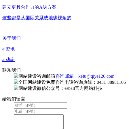
建立更具合作力的A决方案
这些都是从国际关系或地缘视角的
关于我们
ai资讯
ai动态
联系我们
咨询邮箱：kefu@qiye126.com
咨询热线：0431-88981105
微信公众号：esball官方网站科技
给我们留言