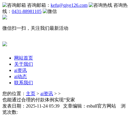
咨询邮箱：
kefu@qiye126.com
咨询热
线：
0431-88981105
微信扫一扫，关注我们最新活动
网站首页
关于我们
ai资讯
ai动态
联系我们
您的位置：
主页
>
ai资讯
> >
也能通过合理的付款体例实现“安家
发表日期：2025-11-24 05:39 文章编辑：esball官方网站 浏
览次数: