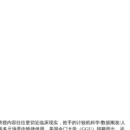
内容往往更切近临床现实，抢手的计较机科学/数据阐发/人
等多元场景中矫捷使用，美国金门大学（GGU）脱颖而出，还