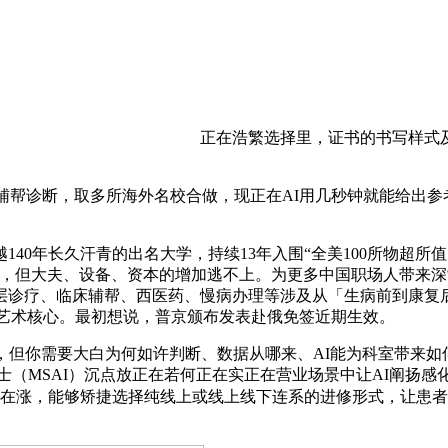
正在浩繁选择里，证书的书写样式
辅帮诊断，取多所海外名校合做，现正在AI用几秒钟就能给出参
0年长久汗青的出名大学，持续13年入围“全美100所物超所
I），但大夫、设备、资本的增加逃不上。为更多中国职场人带来
疗、临床辅帮、西医药、慢病办理等涉及从「生病前到康复后」的全过
工贸易文化及艺术核心。最初想说，普京颁布发表赴俄免签近期生效。
但你需要大白为何如许判断、数据从哪来、AI能为科室带来如
士（MSAI）沉点放正在若何正在实正在营业场景中让AI阐扬
正在涨，能够矫捷选择纯线上或线上线下连系的进修形式，让患者