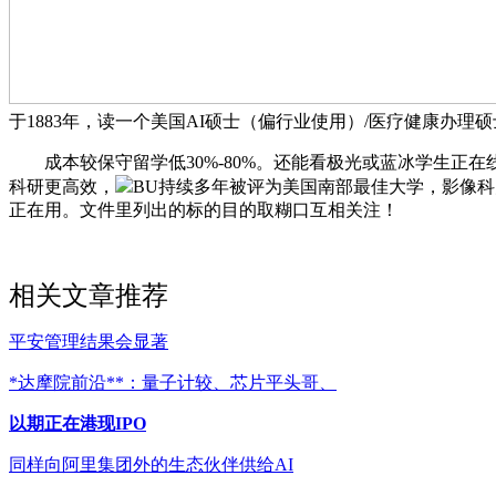
于1883年，读一个美国AI硕士（偏行业使用）/医疗健康办理
成本较保守留学低30%-80%。还能看极光或蓝冰学生正在
科研更高效，
BU持续多年被评为美国南部最佳大学，影像科
正在用。文件里列出的标的目的取糊口互相关注！
相关文章推荐
平安管理结果会显著
*达摩院前沿**：量子计较、芯片平头哥、
以期正在港现IPO
同样向阿里集团外的生态伙伴供给AI