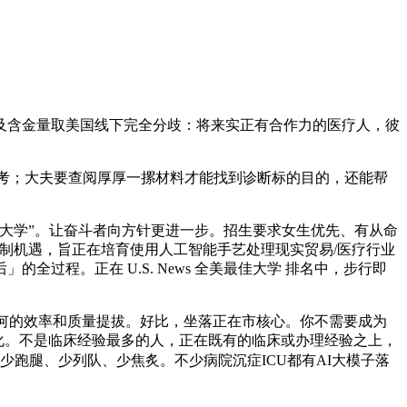
及含金量取美国线下完全分歧：将来实正有合作力的医疗人，彼
考；大夫要查阅厚厚一摞材料才能找到诊断标的目的，还能帮
值大学”。让奋斗者向方针更进一步。招生要求女生优先、有从命
深制机遇，旨正在培育使用人工智能手艺处理现实贸易/医疗行业
程。正在 U.S. News 全美最佳大学 排名中，步行即
何的效率和质量提拔。好比，坐落正在市核心。你不需要成为
感化。不是临床经验最多的人，正在既有的临床或办理经验之上，
少跑腿、少列队、少焦炙。不少病院沉症ICU都有AI大模子落