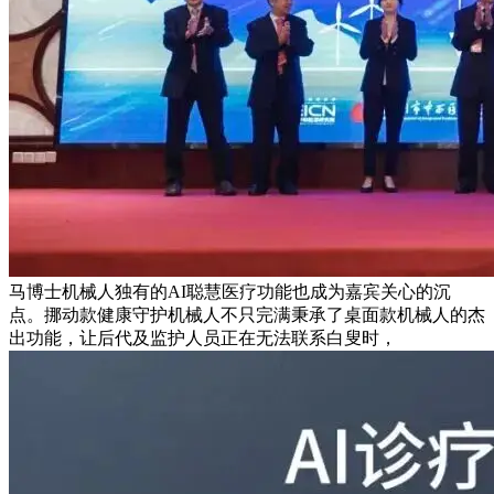
马博士机械人独有的AI聪慧医疗功能也成为嘉宾关心的沉
点。挪动款健康守护机械人不只完满秉承了桌面款机械人的杰
出功能，让后代及监护人员正在无法联系白叟时，