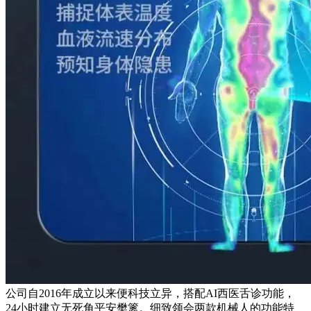
公司自2016年成立以来便科技立异，搭配AI西医舌诊功能，
24小时建立无死角平安樊篱。细致领会两款机械人的功能特