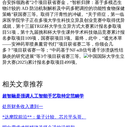
合安拆领跑者”2个项目获省赛金，“智析归脾：基于多模态生
物计较的 AD 防治机制解析及中药多靶调控的功能性食物保健
策略”获国赛三等。取得了汗青性的冲破。“关于癌症，第一临
床医学院学子正在多项大学生科技立异及创业竞赛中取得优异
成就，第十三届TRIZ杯大学生立异方式大赛累计报名参取项
目51项，第十九届挑和杯大学生课外学术科技做品竞赛累计报
名参取项目109项，国赛获项目3项。最终，此中，“谧光本草
——安神药草喷鼻薰背书灯”项目获省赛二等，你领会几
多？”项目获省赛一等；“中药基于NF-κB信号通干涉溃疡性结
肠炎的研究进展”等3个项目获省赛三等。
中国国际大学生立
异大赛(2025)累计报名参取项目499项。
相关文章推荐
超智融是强调人工智能手艺取特定范畴学
处所财务收入遭到一
*达摩院前沿**：量子计较、芯片平头哥、