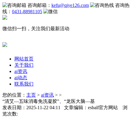
咨询邮箱：
kefu@qiye126.com
咨询热
线：
0431-88981105
微信扫一扫，关注我们最新活动
网站首页
关于我们
ai资讯
ai动态
联系我们
您的位置：
主页
>
ai资讯
> >
“清艾—五味消毒免洗凝胶”、“龙医大脑—基
发表日期：2025-11-22 04:11 文章编辑：esball官方网站 浏
览次数: