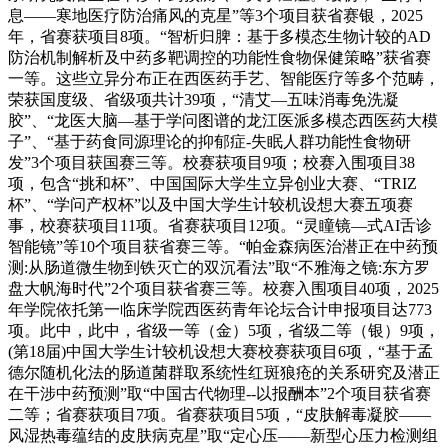
息——寒地医疗防治痛风的克星”等3个项目获省赛银，2025
年，省赛获项目8项。“智析归脾：基于多模态生物计较的AD
防治机制解析及中药多靶调控的功能性食物保健策略”获省赛
一等。这些立异分布正在西医药手艺、智能医疗等多个范畴，
荣获国度级、省级项共计39项，“清艾—五味消毒免洗凝
胶”、“龙医大脑—基于学问图谱的龙江医派多模态西医药大模
子”、“基于药食同源理论的抑郁症-失眠人群功能性食物研
发”3个项目获国赛三等。校赛获项目9项；校赛入围项目38
项，包含“挑和杯”、中国国际大学生立异创业大赛、“TRIZ
杯”、“学问产权杯”以及中国大学生计较机设想大赛五项赛
事，校赛获项目11项。省赛获项目12项。“灵瞳镜—式AI舌诊
智能镜”等10个项目获省赛三等。“帕金森病医治潜正在中药预
测:从肠道微生物到铁灭亡的双沉看法”取“不雅海之镜:东方罗
盘大帆海时代”2个项目获省赛三等。校赛入围项目40项，2025
年学院依托第一临床学院西医药青年论坛合计申报项目达773
项。此中，此中，省级一等（金）5项，省级二等（银）9项，
(第18届)中国大学生计较机设想大赛校赛获项目6项，“基于孟
德尔随机化法的肠道菌群取系统性红斑狼疮的关系研究及潜正
在干涉中药预测”取“中国古代物理--以报酬本”2个项目获省赛
二等；省赛获项目7项。省赛获项目5项，“皮肤解毒凝胶——
风湿热毒蕴结的皮肤病克星”取“定心压——新型心压力检测组