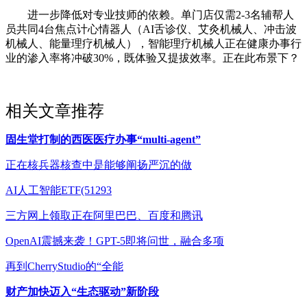
进一步降低对专业技师的依赖。单门店仅需2-3名辅帮人
员共同4台焦点计心情器人（AI舌诊仪、艾灸机械人、冲击波
机械人、能量理疗机械人），智能理疗机械人正在健康办事行
业的渗入率将冲破30%，既体验又提拔效率。正在此布景下？
相关文章推荐
固生堂打制的西医医疗办事“multi-agent”
正在核兵器核查中是能够阐扬严沉的做
AI人工智能ETF(51293
三方网上领取正在阿里巴巴、百度和腾讯
OpenAI震撼来袭！GPT-5即将问世，融合多项
再到CherryStudio的“全能
财产加快迈入“生态驱动”新阶段