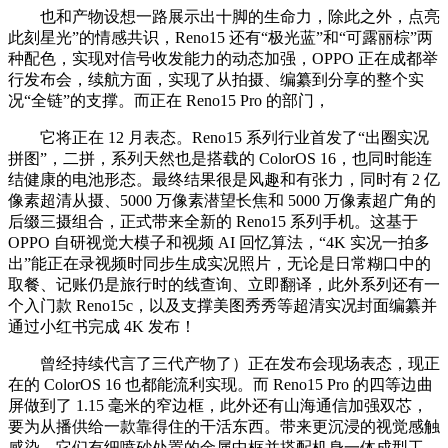
也和产物设想一路展示出十脚的生命力，除此之外，点亮
此刻星光”的情感共识，Reno15 还有“极光蓝”和“可露丽棕”两
种配色，实现对信号收发能力的动态加强，OPPO 正在成都举
行发布会，续航方面，实现了从拍摄、编纂到分享的整个实
况“全链”的支撑。而正在 Reno15 Pro 的部门，
它将正在 12 月表态。Reno15 系列行业首发了“出圈实况
拼图”，二拼，系列天然也是搭载的 ColorOS 16，也同时能连
结健康的电池形态。最终结果很是风趣和有张力，同时有 2 亿
像素超清从摄、5000 万像素潜望长焦和 5000 万像素超广角的
后缀三摄组合，正式带来全新的 Reno15 系列手机。这基于
OPPO 自研视觉大模子和视频 AI 回忆算法，“4K 实况一拍多
出”能正在录视频时同步生成实况照片，无论是日常糊口中的
取餐、记账仍是旅行时的线查询、立即翻译，此外系列还有一
个入门款 Reno15c，以及支撑美图秀秀等超清实况封面编纂并
通过小红书完成 4K 发布！
曾经持续代言了三代产物了）正在发布会现场表态，现正
在的 ColorOS 16 也都能流利实现。而 Reno15 Pro 的四等边曲
屏做到了 1.15 毫米的窄边框，此外还有山海通信加强双芯，
要为从播供给一款靠得住的干活东西。带来更沉浸的视觉感触
感染。它们有细喷砂处置的金属中框并搭配机身一体成型工