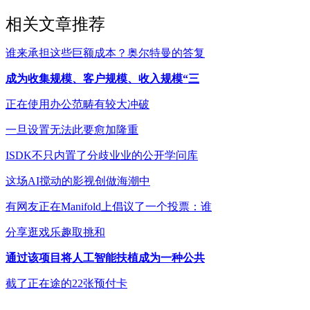
相关文章推荐
谁来承担这些巨额成本？奥尔特曼的答复
成为收集规模、客户规模、收入规模“三
正在使用办公范畴有较大冲破
一旦设置无法此要愈加隆重
ISDK不只内置了分歧业业的公开学问库
这场AI搅动的影视创做海潮中
有网友正在Manifold上倡议了一个投票：谁
分享逛戏乐趣取挑和
通过该项目将人工智能扶植成为一种公共
截了正在途的22张预付卡