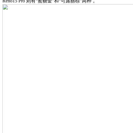
Reno15 Pro 则有“蜜糖金”和“可露丽棕”两种，