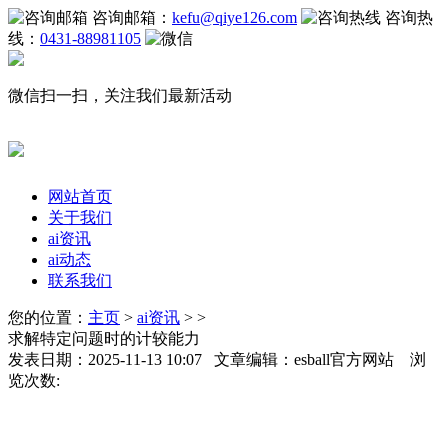
咨询邮箱：
kefu@qiye126.com
咨询热
线：
0431-88981105
微信扫一扫，关注我们最新活动
网站首页
关于我们
ai资讯
ai动态
联系我们
您的位置：
主页
>
ai资讯
> >
求解特定问题时的计较能力
发表日期：2025-11-13 10:07 文章编辑：esball官方网站 浏
览次数: