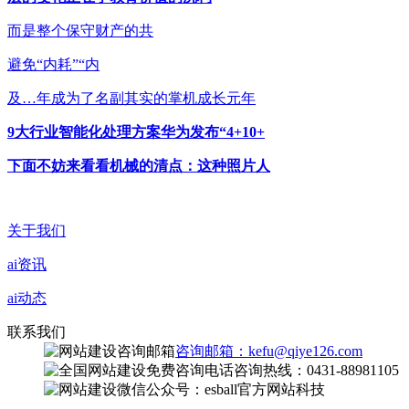
而是整个保守财产的共
避免“内耗”“内
及…年成为了名副其实的掌机成长元年
9大行业智能化处理方案华为发布“4+10+
下面不妨来看看机械的清点：这种照片人
关于我们
ai资讯
ai动态
联系我们
咨询邮箱：kefu@qiye126.com
咨询热线：0431-88981105
微信公众号：esball官方网站科技