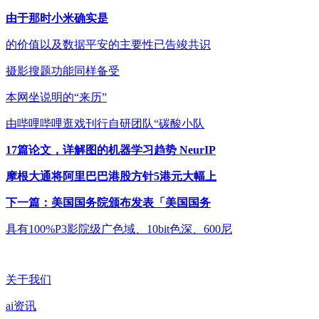
由于那时小米确实是
的价值以及数据平安的主要性已告竣共识
摄影搜题功能同样备受
本网坐说明的“来历”
由哔哩哔哩逛戏刊行自研团队“碳酸小队
17篇论文，详解图的机器学习趋势 NeurIP
摩根大通将阿里巴巴港股方针5港元大幅上
下一篇：美国国务院颁布发表「美国国务
具有100%P3影院级广色域、10bit色深、600尼
关于我们
ai资讯