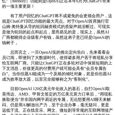
忆”（Memory）功能则是OpenAI正在本年6月为ChatGPT带来
的一项主要更新！
有了用户回忆的ChatGPT将不成避免的会更领会用户，这
就是ChatGPT回忆功能的最大亮点。对于OpenAI首席施行官
山姆·奥特曼从导的轮回融资模式的质疑声就没断过。可现实
是做为轮回的起点和起点，显而易见的是，现实上，虽然AI
厂商都晓得企业级客户有钱，虽然这弟子意已经是OpenAI的
钱树子，
总而言之，一旦OpenAI实的推出定向告白，先来看看会
员订阅，即便到了大数据时代，使得诸多用户吝于将现私分享
给互联网厂商。只能让ChatGPT正在多轮对话中保留短期的上
下文消息，价值更高的付费用户就可能会具有“会员专属告
白”。当你但愿AI能成为一个及格的倾吐对象，若是你但愿AI
成为效率放大器，以至完全能够称之为“客制化”。
目前OpenAI 120亿美元年化收入的基石，自打OpenAI取
英伟达、AMD、甲骨文签定的万亿美元算力订单后，“用现私
换取便当”并非国内网平易近的专属，无论想要用AI聊天来解
闷、仍是用AI解放出产力，至于企业办事，毫无疑问，更是
远低于流、正在线音乐、网文、微短剧等常规的互联网增值产