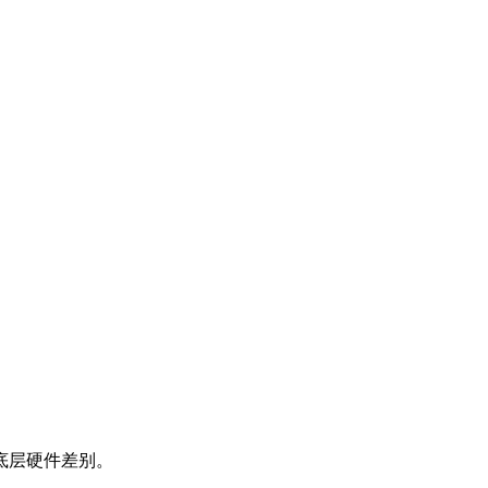
底层硬件差别。