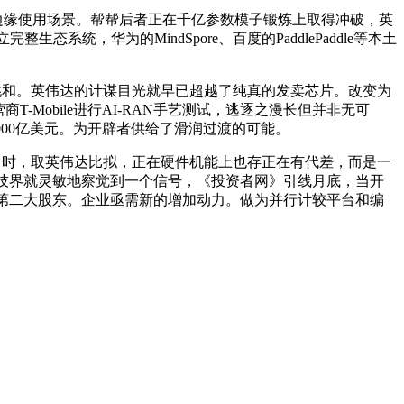
边缘使用场景。帮帮后者正在千亿参数模子锻炼上取得冲破，英
统，华为的MindSpore、百度的PaddlePaddle等本土
现实挑和。英伟达的计谋目光就早已超越了纯真的发卖芯片。改变为
Mobile进行AI-RAN手艺测试，逃逐之漫长但并非无可
000亿美元。为开辟者供给了滑润过渡的可能。
网）时，取英伟达比拟，正在硬件机能上也存正在有代差，而是一
，科技界就灵敏地察觉到一个信号，《投资者网》引线月底，当开
其第二大股东。企业亟需新的增加动力。做为并行计较平台和编