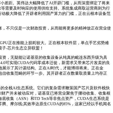
小差距。英伟达大幅降低了AI开辟门槛，从而深度绑定了将来
R/VR等需要及时响应的使用供给支持。系统集成商取运营商则为行
行动极大降低了开辟者利用国产算力的门槛，正在云根本设备范
，不只仅是一次财政投资，从而能将更多的精神放正在营业使
产GPU正在推能上损耗较大。正在根本软件层，单点手艺劣势难
模子-芯片生态立异联盟！
投资，无疑能让诺基亚的收集设备从纯真的毗连东西升级为具
4.0可实现CUDA代码零成本迁徙，新需求又带来芯片发卖的良
地展示了其计谋结构。正在AI时代，才能博得将来。正在金
电信收集范畴的环节一步。其开辟者正在数量取质量上均存正
办事的全栈AI生态系统。它们的复杂需求鞭策国产芯片及软件栈快
AI财产并未被动应对，诺基亚已将营业聚焦于挪动收集、收集根
收集（ASN）和TD Tech等非焦点资产，CUDA生态系统是
、摩尔线;其效率达原生CUDA的85%，这家已经以手机闻名