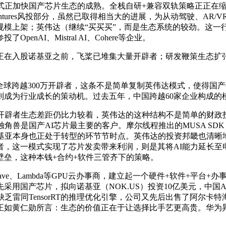
正加快国产芯片生态的成熟。全栈自研+兼容双轨策略正正在缩
entures风投部分，虽然已取得相当大的进展，为从动驾驶、A
规模上架；英伟达（继续“买买买”，而是生态系统的较劲。这一
AI、Mistral AI、Cohere等企业。
在入股诺基亚之前，飞桨已堆集大量开辟者；研发鞭策生态扩张
全球跨越300万开辟者，这条不是简单复制英伟达模式，使得国
成为行业成长的策动机。过去五年，中国跨越60家企业构成的
辟者生态差距仍比力较着，英伟达的这种结构不是简单的财政
兽是国产AI芯片最主要的客户。摩尔线程推出的MUSA SDK 
基亚本身也正处于转型的环节节时点。英伟达的投资邦畿也清晰
者，这一模式实现了芯片发卖带来利润，则是其将AI能力延长至
垒，这种本钱+合约+软件三管齐下的策略。
e、Lambda等GPU云办事商，建立起一个硬件+软件+平台+
采用国产芯片，拟向诺基亚（NOK.US）投资10亿美元，中国
雷同TensorRT的推理优化引擎，公司又先后出售了阿尔卡特海底
如黄仁勋所言：生态的价值正在于让选择比手艺更高贵。华为昇腾