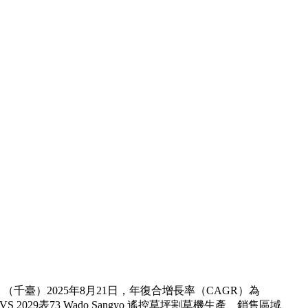
（千臺）2025年8月21日，年復合增長率（CAGR）為
 2029表73 Wado Sangyo 遙控草坪割草機生產、銷售區域、