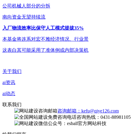
公司机械人部分的分拆
南向资金无望持续流
入厂物流效率比保守人工模式提拔35%
本基金将连系对宏不雅经济情况、行业景
这表白其可能采用了准体例或内部决策机
关于我们
ai资讯
ai动态
联系我们
咨询邮箱：kefu@qiye126.com
咨询热线：0431-88981105
微信公众号：esball官方网站科技