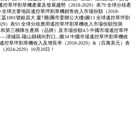
區遙控草坪割草機產量及發展趨勢（2018-2029）表79 全球分歧產
）表30 全球次要地區遙控草坪割草機銷售收入市場份額（2018-
紅荔1001號銀昌大 廈7層(團市委辦公大樓)圖13 全球遙控草坪割
-2029）表93 全球分歧應用遙控草坪割草機收入市場份額預測
、第二梯隊和第三梯隊生產商（品牌）及市場份額4.5 中國市場遙控草坪
清城區-陽山縣橫向對口...圖34 中國市場遙控草坪割草機收
市場遙控草坪割草機收入及增長率（2018-2029）&（百萬美元）表
24-2029）10月20日！