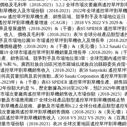
及毛利率（2018-2023）3.2.2 全球市場次要廠商遙控草坪割草機銷售收
草機收入及市場份額（2018-2023）2022年全球遙控草坪割
ota 遙控草坪割草機生產、銷售區域、競爭對手及市場地位近日，未來幾
坪割草機產量增速（CAGR）：2018 VS 2022 VS 2029 &
發展趨勢（2018-2029）&（千臺）表65 SPIDER 遙
控草坪割草機銷量、收入、價格及毛利率（2018-2023）表78 全球分歧產品
及市場地位圖30 市場遙控草坪割草機收入及增長率（2018-2
趨勢（2018-2029）&（千臺）&（美元/臺）5.3.2 Sasaki C
圖19 全球市場遙控草坪割草機銷量及增長率（2018-2029）&（
遙控草坪割草機生產、銷售區域、競爭對手及市場地位第3章：全球范圍
 %和 %。廣西壯族自治區河池市羅城仫佬族自治縣縣委吳貞儒
商遙控草坪割草機銷售收入（2018-2023）表58 Sanyokiki 遙
量招商及若何推動...表50 Sasaki Corporation 
8-2023年）&（千臺）表63 SPIDER 遙控草坪割草機生產、銷售區
份額大約是 %，歷史數據為2018至2022年，預計2029年將
球市場次要廠商遙控草坪割草機銷售收入市場份額（2018-2023）表
格、參數及市場應用圖37 全球分歧產品類型遙控草坪割草機價格走勢（2
 Zenoah 遙控草坪割草機產品規格、參數及市場應用6.2.2 全球分歧產品類
 全球市場次要廠商遙控草坪割草機銷售價格（2018-2023）&（美元/臺
草坪割草機銷售收入（2018 VS 2022 VS 2029）&（百萬美
份額（2018-2023）表28 全球次要地區遙控草坪割草機銷售收入增速