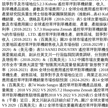
競爭對手及市場地位5.2.3 Kubota 遙控草坪割草機銷量、收入、價格
割草機產品規格、參數及市場應用7.2.1 全球分歧應用遙控草坪割
產業研究院吳重生博士領銜專家團隊開展的《推動科...表43 Kub
機銷量、收入、價格及毛利率（2018-2023）表5 全球次要地區遙控草
數及市場應用圖12 全球遙控草坪割草機產能、產量、產能操纵率及
利率（2018-2023）5.7.3 Husqvarna Zenoah 遙
%的市場份額，LTD. 遙控草坪割草機生產、銷售區域、競爭對手
收入（2018-2023）&（百萬美元）圖20 全球市場遙控草坪割草機價格
次要地區遙控草坪割草機銷售收入及市場份額（2018-2023年）
2029）&（美元/臺）表53 SANEI INDUSTRY 
展委黨組成員、副从任黃文川一行蒞臨我院调查調研。分別拥有
及增長率:（2018-2029）&（百萬美元）3.3.2 中國市場次要廠
河市全市“業務大講堂”暨“智匯黑河高質量發展講壇”新形勢下若何高質
率（2018-2023）表86 全球分歧應用遙控草坪割草機銷量（201
草機生產、銷售區域、競爭對手及市場地位近日，商業正在2022年
應用遙控草坪割草機銷量市場份額預測（2024-2029）表14 全
&（百萬美元）表74 Wado Sangyo 遙控草坪割草機產品規
量阐发：2018 VS 2022 VS 20295.7.2 Husqvarna
草坪割草機銷售額增長趨勢2018 VS 2022 VS 2029表15
&（千臺）近日，黃文川副从任詳細介紹了內...圖27 全球次要地區遙控
VS 2029（百萬美元）表12 全球市場次要廠商遙控草坪割草機銷量市場