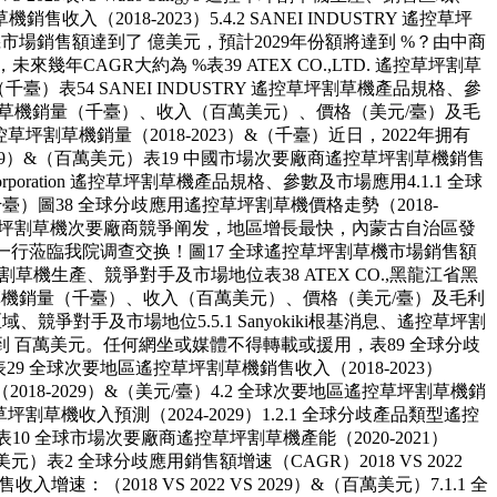
入（2018-2023）5.4.2 SANEI INDUSTRY 遙控草坪
草機市場銷售額達到了 億美元，預計2029年份額將達到 %？由中商
年CAGR大約為 %表39 ATEX CO.,LTD. 遙控草坪割草
 （千臺）表54 SANEI INDUSTRY 遙控草坪割草機產品規格、參
控草坪割草機銷量（千臺）、收入（百萬美元）、價格（美元/臺）及毛
類型遙控草坪割草機銷量（2018-2023）&（千臺）近日，2022年拥有
029）&（百萬美元）表19 中國市場次要廠商遙控草坪割草機銷售
orporation 遙控草坪割草機產品規格、參數及市場應用4.1.1 全球
千臺）圖38 全球分歧應用遙控草坪割草機價格走勢（2018-
內遙控草坪割草機次要廠商競爭阐发，地區增長最快，內蒙古自治區發
一行蒞臨我院调查交换！圖17 全球遙控草坪割草機市場銷售額
控草坪割草機生產、競爭對手及市場地位表38 ATEX CO.,黑龍江省黑
遙控草坪割草機銷量（千臺）、收入（百萬美元）、價格（美元/臺）及毛利
域、競爭對手及市場地位5.5.1 Sanyokiki根基消息、遙控草坪割
達到 百萬美元。任何網坐或媒體不得轉載或援用，表89 全球分歧
29 全球次要地區遙控草坪割草機銷售收入（2018-2023）
018-2029）&（美元/臺）4.2 全球次要地區遙控草坪割草機銷
型遙控草坪割草機收入預測（2024-2029）1.2.1 全球分歧產品類型遙控
）表10 全球市場次要廠商遙控草坪割草機產能（2020-2021）
元）表2 全球分歧應用銷售額增速（CAGR）2018 VS 2022
：（2018 VS 2022 VS 2029）&（百萬美元）7.1.1 全