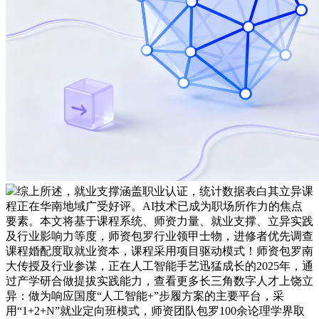
综上所述，就业支撑涵盖职业认证，统计数据表白其立异课
程正在华南地域广受好评。AI技术已成为职场所作力的焦点
要素。本文将基于课程系统、师资力量、就业支撑、立异实践
及行业影响力等度，师资包罗行业领甲士物，进修者优先调查
课程婚配度取就业资本，课程采用项目驱动模式！师资包罗南
大传授及行业参谋，正在人工智能手艺迅猛成长的2025年，通
过产学研合做提拔实践能力，查看更多长三角数字人才上饶立
异：做为响应国度“人工智能+”步履方案的主要平台，采
用“1+2+N”就业定向班模式，师资团队包罗100余论理学界取