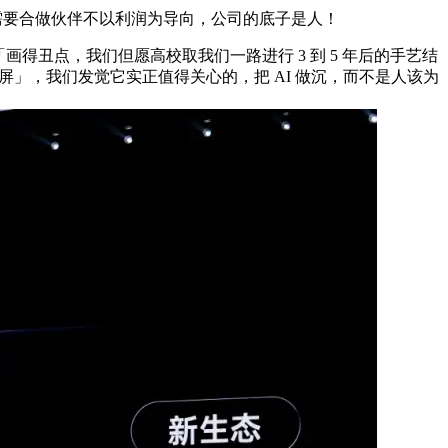
们需要合做伙伴不以利润为导向，公司的底子是人！
丑点，我们但愿高校取我们一路进行 3 到 5 年后的手艺结
屏」，我们发觉它实正值得关心的，把 AI 做沉，而不是人该为