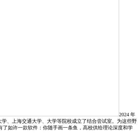
2024 年
江大学、上海交通大学、大学等院校成立了结合尝试室。为这些野
有了如许一款软件：你随手画一条鱼，高校供给理论深度和学