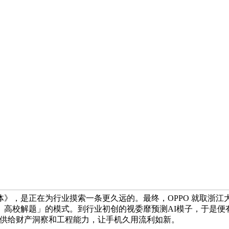
》，是正在为行业摸索一条更久远的。最终，OPPO 就取浙
、高校解题」的模式。到行业初创的视委靡预测AI模子，于是便
O 供给财产洞察和工程能力，让手机久用流利如新。