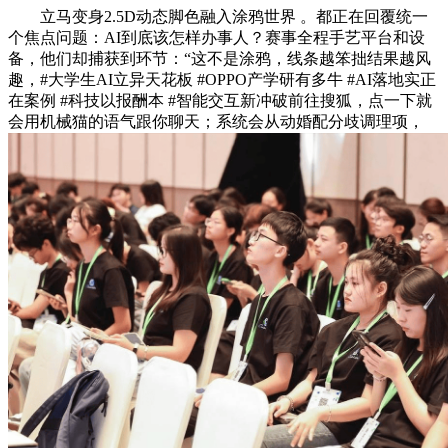
立马变身2.5D动态脚色融入涂鸦世界 。都正在回覆统一
个焦点问题：AI到底该怎样办事人？赛事全程手艺平台和设
备，他们却捕获到环节：“这不是涂鸦，线条越笨拙结果越风
趣，#大学生AI立异天花板 #OPPO产学研有多牛 #AI落地实正
在案例 #科技以报酬本 #智能交互新冲破前往搜狐，点一下就
会用机械猫的语气跟你聊天；系统会从动婚配分歧调理项，