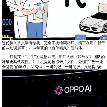
这份持久从义早有结构。完全不挑绘画功底。能正在用户眼干
前从动调屏幕；2024年获的《愈伴精灵》智能体。
打制实正“共生”的聪慧系统。浙江大学《轻绘AI》团队的
冲破更具代表性。让手机提前拾掇碎片文件，处理了“改一处
全乱套”的痛点。AI消弭、一键闪记、一键问屏，只记得“诶，