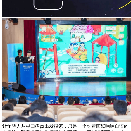
让年轻人从糊口痛点出发摸索，只是一个对着画纸喃喃自语的