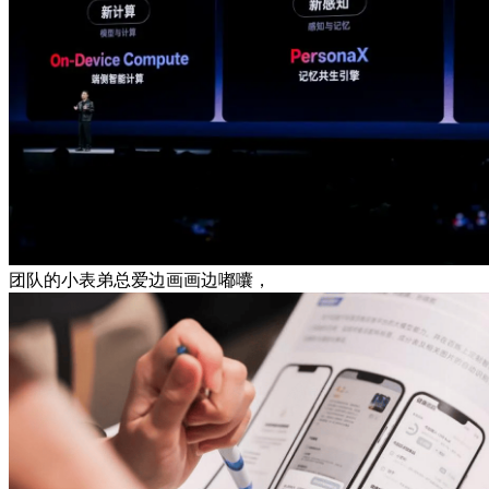
团队的小表弟总爱边画画边嘟囔，