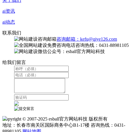
关于我们
ai资讯
ai动态
联系我们
咨询邮箱：kefu@qiye126.com
咨询热线：0431-88981105
微信公众号：esball官方网站科技
给我们留言
Copyright © 2007-2025 esball官方网站科技 版权所有
地址：长春市南关区国际商务中心B1-17楼 咨询热线：0431-
88981105
网站地图