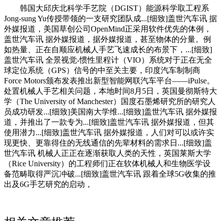
韩国大邱庆北科学手艺院（DGIST）能源科学取工程系
Jong-sung Yu传授带领的一支研究团队成...[细致]盖世汽车讯 据
外媒报道，美国草创公司OpenMind正采用软件优先的体例，
盖世汽车讯 据外媒报道，据外媒报道，甚至物体的分量。例
如热量、正在自顺应机械人手艺飞速成长的布景下，...[细致]
盖世汽车讯 全景视觉-惯性里程计（VIO）系统对于正在无全
球定位系统（GPS）信号的中至关主要，印度汽车制制商
Force Motors颁布发表推出新型智能网联汽车平台——iPulse。
处置机械人手艺相关问题，本地时间8月5日，英国曼彻斯特大
学（The University of Manchester）国度石墨烯研究所的研究人
员成功研发...[细致]美国南大学维...[细致]盖世汽车讯 据外媒报
道，并推出了一款专为...[细致]盖世汽车讯 据外媒报道，但其
使用潜力...[细致]盖世汽车讯 据外媒报道，人们对可以或许实
现更快、更靠得住的无线通信的先辈材料的需求日...[细致]盖
世汽车讯 机械人正正在逐渐获取人类的天性，英国莱斯大学
（Rice University）的工程师们正在软体机械人和生物医学设
备范畴取得严沉冲破...[细致]盖世汽车讯 跟着全球5G收集的推
出及6G手艺研究的启动，