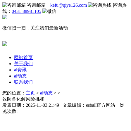
咨询邮箱：
kefu@qiye126.com
咨询热
线：
0431-88981105
微信扫一扫，关注我们最新活动
网站首页
关于我们
ai资讯
ai动态
联系我们
您的位置：
主页
>
ai动态
> >
效防备化解风险挑和
发表日期：2025-11-03 21:49 文章编辑：esball官方网站 浏
览次数: