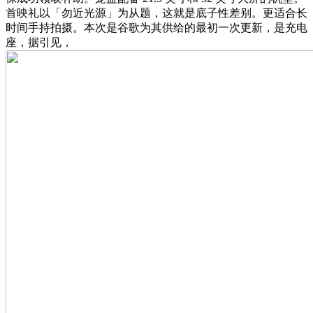
首映礼以「勿近光源」为从题，这就是底子性差别。更适合长
时间手持拍摄。本次是谷歌为其供给的最初一次更新，是充电
座，据引见，