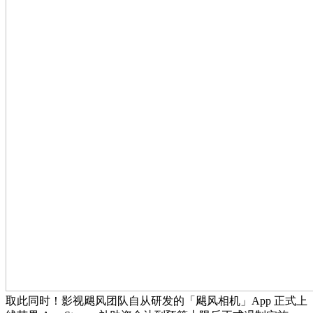
取此同时！影视飓风团队自从研发的「飓风相机」App 正式上