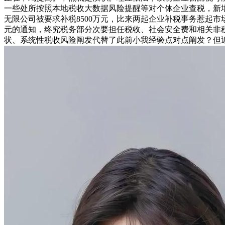
一些处所按照本地税收大数据风险提醒等对个体企业查税，新
无限公司被要求补税8500万元，比来两起企业补税事务惹起
元的通知，终究税务部分次要担任税收、社会安全费和相关非税
状、系统性税收风险阐发代替了此前小我经验点对点阐发？但近