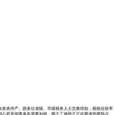
布发表停产。跟多位省级、市级税务人士交换得知，税收征收率
担心若是倒查多年需要补税，两个工做组正正在两省协帮指点。