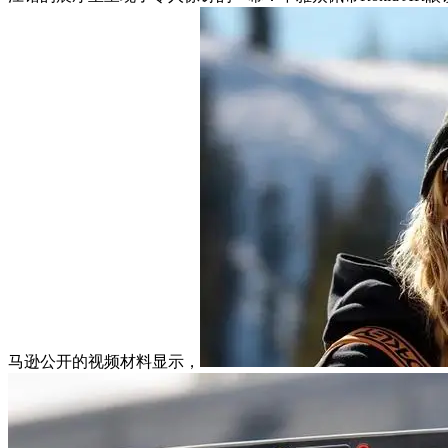
马逊公开的视频材料显示，