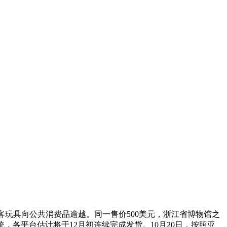
玩具向公共消费品逾越。同一售价500美元，浙江省博物馆之
频系统，各平台估计将于12月初连续完成发货。10月20日，按照亚