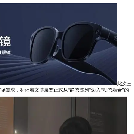
此次三
”的市场需求，标记着文博展览正式从“静态陈列”迈入“动态融合”的