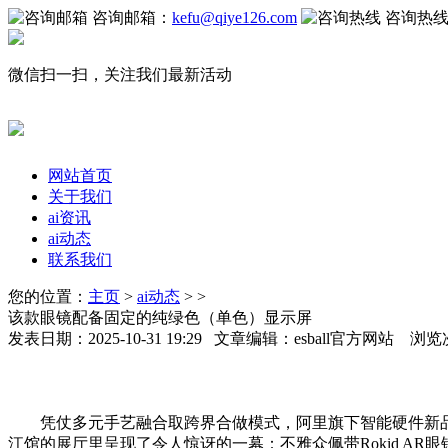
咨询邮箱：
kefu@qiye126.com
咨询热
微信扫一扫，关注我们最新活动
网站首页
关于我们
ai资讯
ai动态
联系我们
您的位置：
主页
>
ai动态
> >
该款眼镜配备固定的纯绿色（单色）显示屏
发表日期：2025-10-31 19:29 文章编辑：esball官方网站 浏览
凭仗多元手艺融合取跨界合做模式，阿里旗下智能硬件新品—
江馆的展厅里呈现了令人惊讶的一幕：不雅众佩带Rokid AR眼镜