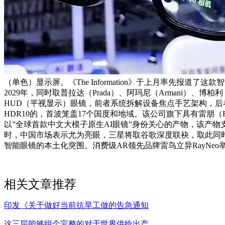
（单色）显示屏。《The Information》于上月率先
2029年，同时取普拉达（Prada）、阿玛尼（Armani）、
HUD（平视显示）眼镜，前者系统拆解设备焦点手艺架构，
HDR10的，首波笼盖17个国度和地域。该公司旗下具有雷朋（Ray-B
以”全球首款中文大模子原生AI眼镜”身份关心的产物，该产
时，中国市场表示尤为亮眼，三星将取谷歌深度联袂，取此同
智能眼镜的本土化突围。消费级AR领先品牌雷鸟立异RayNe
相关文章推荐
印发《关于做好当前抗旱工做的告急通知
这三层能够组个完整的对于世界供给出产