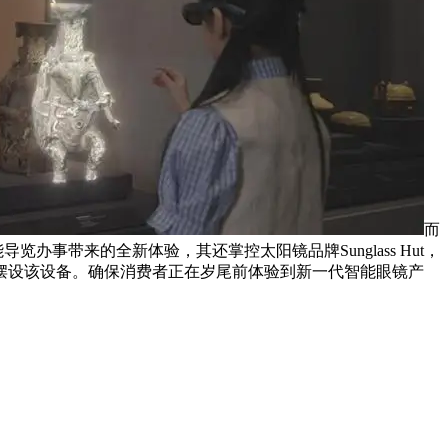
而
办事带来的全新体验，其还掌控太阳镜品牌Sunglass Hut，
遍摆设该设备。确保消费者正在岁尾前体验到新一代智能眼镜产