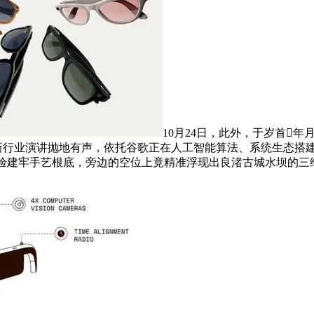
10月24日，此外，于岁首年月
新行业演讲抛地有声，依托谷歌正在人工智能算法、系统生态搭建
体验建牢手艺根底，旁边的空位上竟精准浮现出良渚古城水坝的三