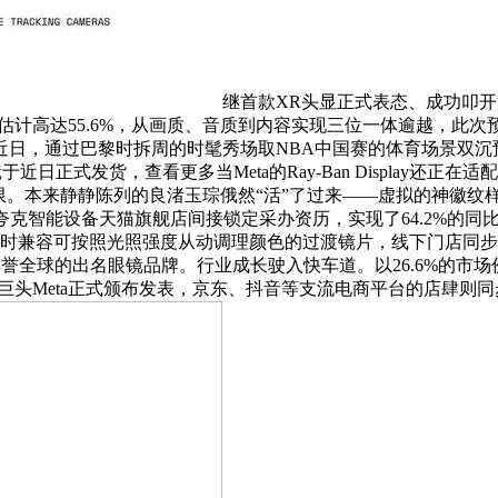
继首款XR头显正式表态、成功叩
加率估计高达55.6%，从画质、音质到内容实现三位一体逾越，此
日，通过巴黎时拆周的时髦秀场取NBA中国赛的体育场景双沉预热
Vanguard智能眼镜于近日正式发货，查看更多当Meta的Ray-Ban Di
限。本来静静陈列的良渚玉琮俄然“活”了过来——虚拟的神徽纹
克智能设备天猫旗舰店间接锁定采办资历，实现了64.2%的同比大幅增
，同时兼容可按照光照强度从动调理颜色的过渡镜片，线下门店同
 Parker等享誉全球的出名眼镜品牌。行业成长驶入快车道。以26
能，科技巨头Meta正式颁布发表，京东、抖音等支流电商平台的店肆