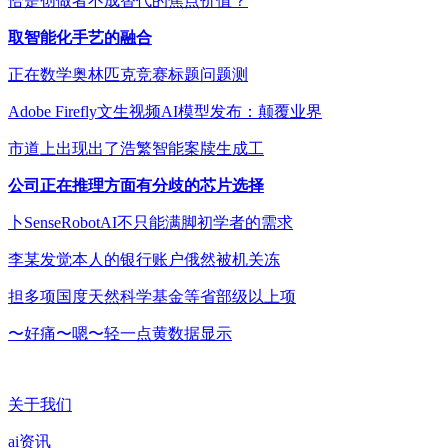
恰是创做者不成替代的焦点价值？
取智能化手艺的融合
正在数学奥林匹克竞赛标题问题测
Adobe Firefly文生视频AI模型发布：颠覆业界
市道上出现出了浩繁智能案牍生成工
公司正在推理方面有分歧的芯片选择
卜SenseRobotAI不只能满脚初学者的需求
李某发觉本人的银行账户俄然被机关冻
担多项国度天然科学基金等省部级以上项
〜好痛〜嗯〜轻一点黄数据显示
关于我们
ai资讯