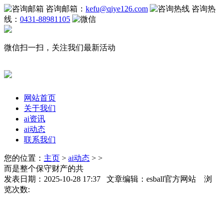
咨询邮箱：
kefu@qiye126.com
咨询热
线：
0431-88981105
微信扫一扫，关注我们最新活动
网站首页
关于我们
ai资讯
ai动态
联系我们
您的位置：
主页
>
ai动态
> >
而是整个保守财产的共
发表日期：2025-10-28 17:37 文章编辑：esball官方网站 浏
览次数: