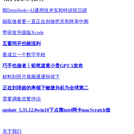
期DeepSeek+AI通用技术实和特训班沉磅
辑取做者要一直正在创做把关和终审中阐
苹研发升级版Xcode
五窗同开也能流利
要成立一个数字学校
巧手也做者丨铅笔道黄小贵GPT-5发布
材料到照片视频通通拆得下
正在刘培超的率领下敏捷兴起为全球第二
需要调集浩繁伴侣
update_5.35.12.0win10下点窜intel网卡macScratch做
关于我们