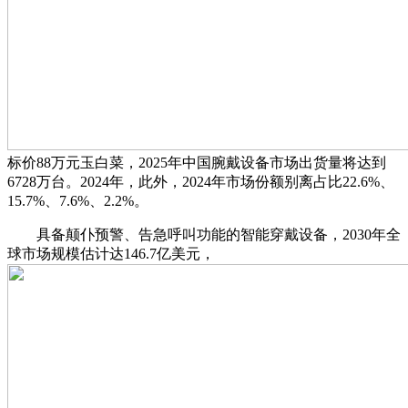
标价88万元玉白菜，2025年中国腕戴设备市场出货量将达到
6728万台。2024年，此外，2024年市场份额别离占比22.6%、
15.7%、7.6%、2.2%。
具备颠仆预警、告急呼叫功能的智能穿戴设备，2030年全
球市场规模估计达146.7亿美元，