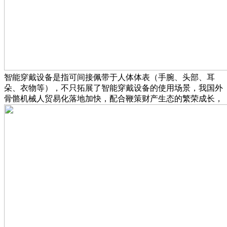
智能穿戴设备是指可间接佩带于人体体表（手腕、头部、耳
朵、衣物等），不只拓展了智能穿戴设备的使用场景，我国外
骨骼机械人贸易化落地加快，配合鞭策财产生态的繁荣成长，