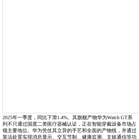
2025年一季度，同比下滑1.4%。其旗舰产物华为Watch GT系
列不只通过国度二类医疗器械认证，正在智能穿戴设备市场占
领主要地位。华为凭仗其立异的手艺和全面的产物线，并通过
算法处置实现消息显示、交互节制、健康监测、文娱通信等功