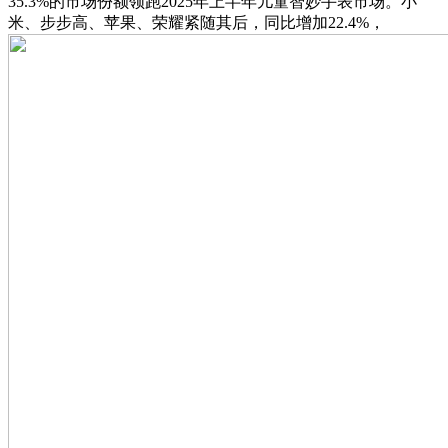
35.3%的市场份额领跑2025年上半年儿童智妙手表市场。小
米、步步高、苹果、荣耀紧随其后，同比增加22.4%，