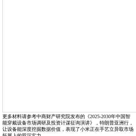
更多材料请参考中商财产研究院发布的《2025-2030年中国智
能穿戴设备市场调研及投资计谋征询演讲》，特朗普亚洲行，
让设备能深度挖掘数据价值，表现了小米正在手艺立异取市场
拓展上的双沉实力。