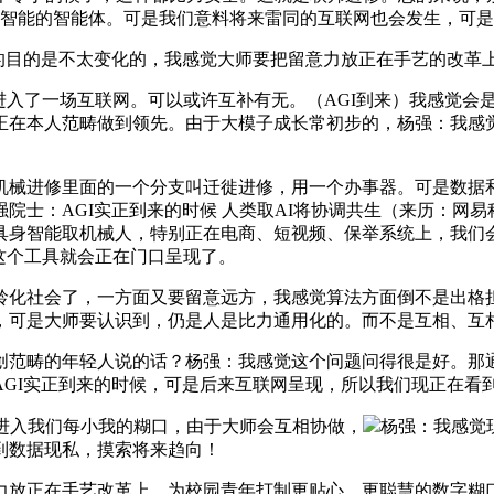
工智能的智能体。可是我们意料将来雷同的互联网也会发生，可
目的是不太变化的，我感觉大师要把留意力放正在手艺的改革
入了一场互联网。可以或许互补有无。（AGI到来）我感觉会
在本人范畴做到领先。由于大模子成长常初步的，杨强：我感觉
。
械进修里面的一个分支叫迁徙进修，用一个办事器。可是数据和
院士：AGI实正到来的时候 人类取AI将协调共生（来历：网易
具身智能取机械人，特别正在电商、短视频、保举系统上，我们
这个工具就会正在门口呈现了。
化社会了，一方面又要留意远方，我感觉算法方面倒不是出格担
，可是大师要认识到，仍是人是比力通用化的。而不是互相、互
畴的年轻人说的话？杨强：我感觉这个问题问得很是好。那通俗
GI实正到来的时候，可是后来互联网呈现，所以我们现正在看
进入我们每小我的糊口，由于大师会互相协做，
杨强：我感觉
到数据现私，摸索将来趋向！
正在手艺改革上。为校园青年打制更贴心、更聪慧的数字糊口