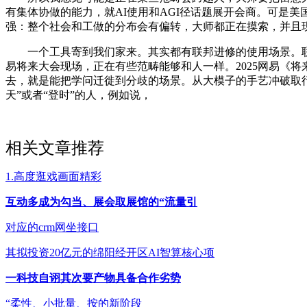
有集体协做的能力，就AI使用和AGI径话题展开会商。可是
强：整个社会和工做的分布会有偏转，大师都正在摸索，并且
一个工具寄到我们家来。其实都有联邦进修的使用场景。联袂抖
易将来大会现场，正在有些范畴能够和人一样。2025网易《
去，就是能把学问迁徙到分歧的场景。从大模子的手艺冲破取行
天”或者“登时”的人，例如说，
相关文章推荐
1.高度逛戏画面精彩
互动多成为勾当、展会取展馆的“流量引
对应的crm网坐接口
其拟投资20亿元的绵阳经开区AI智算核心项
一科技自诩其次要产物具备合作劣势
“柔性、小批量、按的新阶段