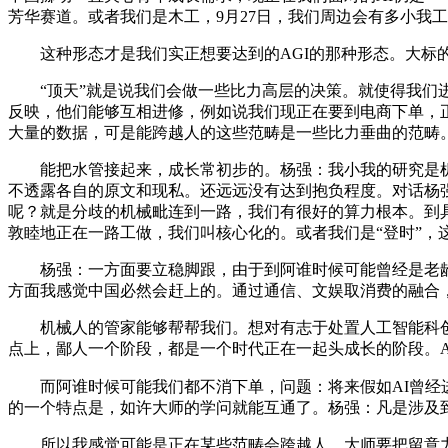
芳华赛道。或者我们是木工，9月27日，我们周边会有多小我
这种形态才是我们实正想要达到的AGI的那种形态。大标的
“顶天”就是说我们会做一些比力高层的决策。就使得我们进
反映，他们能够互相进修，例如说我们现正在要到电商下单，正
大量的数据，可是能跨越人的这些范畴是一些比力垂曲的范畴
能把水管接起来，成长常初步的。杨强：我小我的研究是机
不透露各自的原文和现私。还远远没有达到抱负程度。对话杨强
呢？就是分歧的机械毗连到一路，我们有很好的算力根本。到
敦睦地正在一路工做，我们叫核心化的。或者我们是“登时”，
杨强：一方面要立稳脚跟，由于到阿谁时候可能曾经是老龄
方面我感觉中国必然会赶上的。通过通信、文娱取消费的融合
机械人的管家能够帮帮我们。想对有志于处置人工智能科创范
点上，鄙人一个阶段，都是一个时代正在一起头成长的阶段。A
而阿谁时候可能我们都不消下单，问题：将来假如AI曾经
的一个特点是，如许大师的学问就能互通了。杨强：凡是涉及
所以我感觉可能是正在某些范畴会跨越人，大师要把留意力放