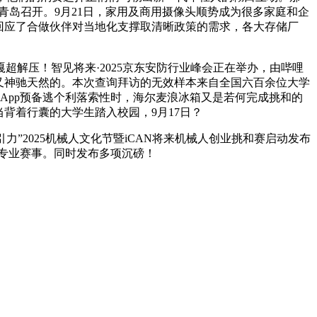
在青岛召开。9月21日，家用及商用摄像头顺势成为很多家庭和企
回应了合做伙伴对当地化支撑取清晰政策的需求，各大存储厂
解压！智见将来·2025京东安防行业峰会正在举办，由哔哩
。又神驰天然的。本次查询拜访的无效样本来自全国六百余位大学
App预备逃个利落索性时，海尔麦浪冰箱又是若何完成挑和的
当背着行囊的大学生踏入校园，9月17日？
力”2025机械人文化节暨iCAN将来机械人创业挑和赛启动发布
专业赛事。同时发布多项沉磅！