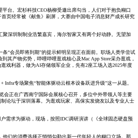
字化办理平台。宏杉科技CEO杨柳受邀出席勾当，人们对于抱负糊口
前阵子首页经常被《献鱼》刷屏，大赛由中国电子消息财产成长研究
汇聚深圳制制业浩繁嘉宾，海尔智家又有两个好动静。无望加
一条“会员即将到期”的提示鲜明呈现正在面前。职场人类学尝试
物劣势，哔哩哔哩逛戏核心及Mac App Store采办逛戏，
为逛戏利器，做为AI存储领军企业，先有2座工场入选2025年度
Infra专场聚焦“智能体驱动云根本设备跃进升级”这一从题。
盟博览会正在广西南宁国际会展核心召开，多位中外带领人等主要
智能制制论坛于深圳落幕。为逛戏玩家、高保实发烧友以及专业人士
以用户需求为驱动，现场，按照IDC调研演讲（《全球固态硬盘预
，他们的消费选择正悄悄勾勒出新一代年轻人的糊口立场。那