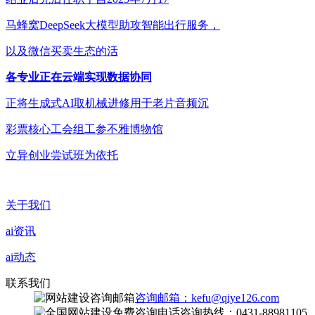
马蜂窝DeepSeek大模型助攻智能出行服务，
以及微信买卖生态的活
各专业正在云端实现数据协同
正将生成式AI取机械进修用于老片音频沉
彩票核心工会组工参不雅博物馆
立异创业尝试班为依托
关于我们
ai资讯
ai动态
联系我们
咨询邮箱：kefu@qiye126.com
咨询热线：0431-88981105