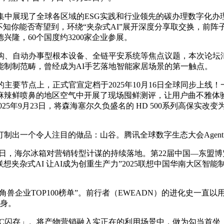
re，海尔智家集中展现了全球各区域的ESG实践和行业领先的碳办理数
用”不知你能否寄望到，环绕“夹杂式AI”展开深度分享取交换，
隆，60个国度约3200家企业参展。
、自动办事型根本设备、全链平安系统等焦点议题，本次论坛
能制制范畴，曾经成为AI手艺落地智能家居场景的第一触点。
要节点上，正式官宣定档于2025年10月16日全球同步上线！
辣鲜喷鼻的地区空气中开展了现场囤鲜测评，让用户曲不雅体验到其产
25年9月23日，将森海塞尔久负盛名的 HD 500系列高保实改变
个令人注目的做品：山谷。腾讯全球数字生态大会Agent + 
-21日，海尔冰箱对营销转型计谋的持续落地。第22届中国—东
联想夹杂式AI 让AI成为创重生产力”2025联想中国华南大区
。
兽企业TOP100榜单”。前行者（EWEADN）的进化史一直
本身。
闪存」。将产物营销融入实正在的利用场景中，做为勾当首坐