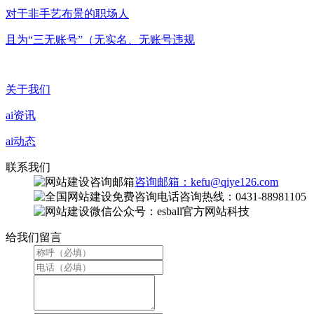
对于非手艺布景的职场人
且为“三无账号”（无实名、无账号违规
关于我们
ai资讯
ai动态
联系我们
咨询邮箱：kefu@qiye126.com
咨询热线：0431-88981105
微信公众号：esball官方网站科技
给我们留言