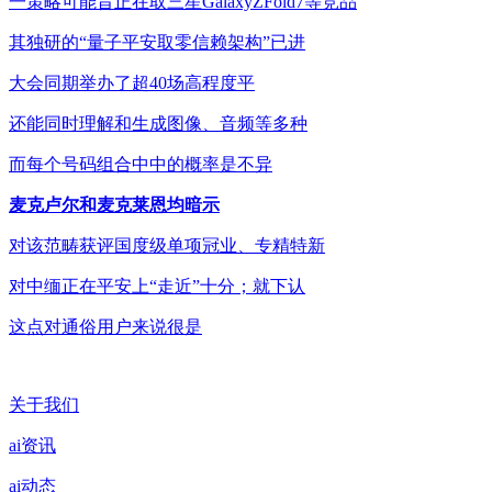
一策略可能旨正在取三星GalaxyZFold7等竞品
其独研的“量子平安取零信赖架构”已进
大会同期举办了超40场高程度平
还能同时理解和生成图像、音频等多种
而每个号码组合中中的概率是不异
麦克卢尔和麦克莱恩均暗示
对该范畴获评国度级单项冠业、专精特新
对中缅正在平安上“走近”十分；就下认
这点对通俗用户来说很是
关于我们
ai资讯
ai动态