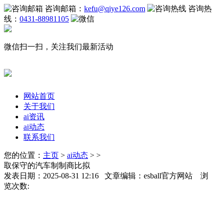
咨询邮箱：
kefu@qiye126.com
咨询热
线：
0431-88981105
微信扫一扫，关注我们最新活动
网站首页
关于我们
ai资讯
ai动态
联系我们
您的位置：
主页
>
ai动态
> >
取保守的汽车制制商比拟
发表日期：2025-08-31 12:16 文章编辑：esball官方网站 浏
览次数: