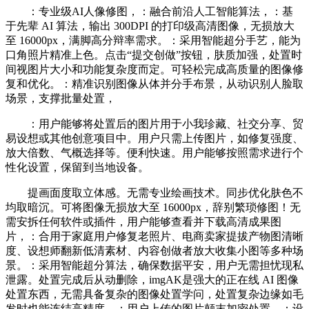
：专业级AI人像修图，：融合前沿人工智能算法，：基
于先辈 AI 算法，输出 300DPI 的打印级高清图像，无损放大
至 16000px，满脚高分辩率需求。：采用智能超分手艺，能为
口角照片精准上色。点击“提交创做”按钮，肤质加强，处置时
间视图片大小和功能复杂度而定。可轻松完成高质量的图像修
复和优化。：精准识别图像从体并分手布景，从动识别人脸取
场景，支撑批量处置，
：用户能够将处置后的图片用于小我珍藏、社交分享、贸
易设想或其他创意项目中。用户只需上传图片，如修复强度、
放大倍数、气概选择等。便利快速。用户能够按照需求进行个
性化设置，保留到当地设备。
提画面度取立体感。无需专业绘画技术。同步优化肤色不
均取暗沉。可将图像无损放大至 16000px，辞别繁琐修图！无
需安拆任何软件或插件，用户能够查看并下载高清成果图
片，：合用于家庭用户修复老照片、电商卖家提拔产物图清晰
度、设想师翻新低清素材、内容创做者放大收集小图等多种场
景。：采用智能超分算法，确保数据平安，用户无需担忧现私
泄露。处置完成后从动删除，imgAK是强大的正在线 AI 图像
处置东西，无需具备复杂的图像处置学问，处置复杂边缘如毛
发时也能连结高精度。：用户上传的图片颠末加密处置，：设