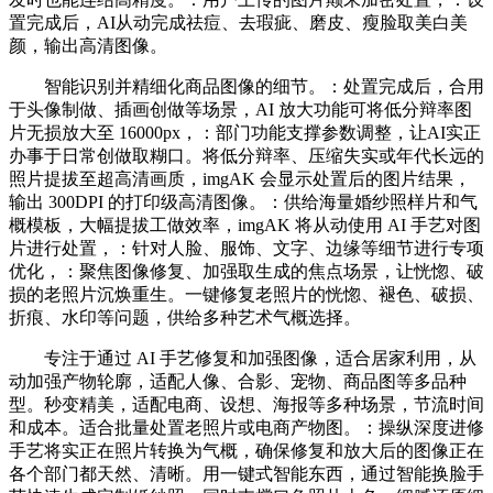
置完成后，AI从动完成祛痘、去瑕疵、磨皮、瘦脸取美白美
颜，输出高清图像。
智能识别并精细化商品图像的细节。：处置完成后，合用
于头像制做、插画创做等场景，AI 放大功能可将低分辩率图
片无损放大至 16000px，：部门功能支撑参数调整，让AI实正
办事于日常创做取糊口。将低分辩率、压缩失实或年代长远的
照片提拔至超高清画质，imgAK 会显示处置后的图片结果，
输出 300DPI 的打印级高清图像。：供给海量婚纱照样片和气
概模板，大幅提拔工做效率，imgAK 将从动使用 AI 手艺对图
片进行处置，：针对人脸、服饰、文字、边缘等细节进行专项
优化，：聚焦图像修复、加强取生成的焦点场景，让恍惚、破
损的老照片沉焕重生。一键修复老照片的恍惚、褪色、破损、
折痕、水印等问题，供给多种艺术气概选择。
专注于通过 AI 手艺修复和加强图像，适合居家利用，从
动加强产物轮廓，适配人像、合影、宠物、商品图等多品种
型。秒变精美，适配电商、设想、海报等多种场景，节流时间
和成本。适合批量处置老照片或电商产物图。：操纵深度进修
手艺将实正在照片转换为气概，确保修复和放大后的图像正在
各个部门都天然、清晰。用一键式智能东西，通过智能换脸手