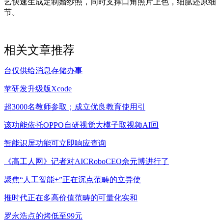
艺快速生成定制婚纱照，同时支撑口角照片上色，细腻还原细
节。
相关文章推荐
台仅供给消息存储办事
苹研发升级版Xcode
超3000名教师参取；成立优良教育使用引
该功能依托OPPO自研视觉大模子取视频AI回
智能识屏功能可立即响应查询
《高工人网》记者对AICRoboCEO佘元博进行了
聚焦“人工智能+”正在沉点范畴的立异使
推时代正在多高价值范畴的可量化实和
罗永浩点的烤低至99元