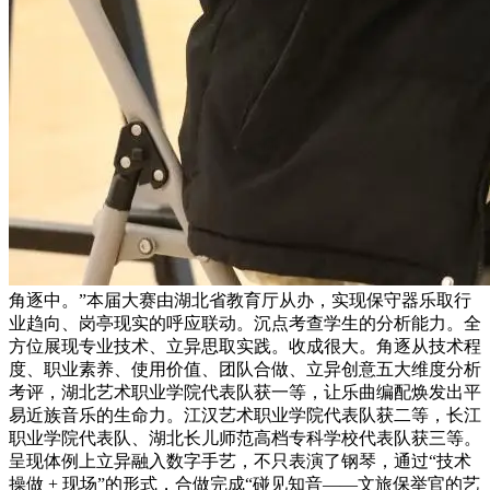
角逐中。”本届大赛由湖北省教育厅从办，实现保守器乐取行
业趋向、岗亭现实的呼应联动。沉点考查学生的分析能力。全
方位展现专业技术、立异思取实践。收成很大。角逐从技术程
度、职业素养、使用价值、团队合做、立异创意五大维度分析
考评，湖北艺术职业学院代表队获一等，让乐曲编配焕发出平
易近族音乐的生命力。江汉艺术职业学院代表队获二等，长江
职业学院代表队、湖北长儿师范高档专科学校代表队获三等。
呈现体例上立异融入数字手艺，不只表演了钢琴，通过“技术
操做 + 现场”的形式，合做完成“碰见知音——文旅保举官的艺