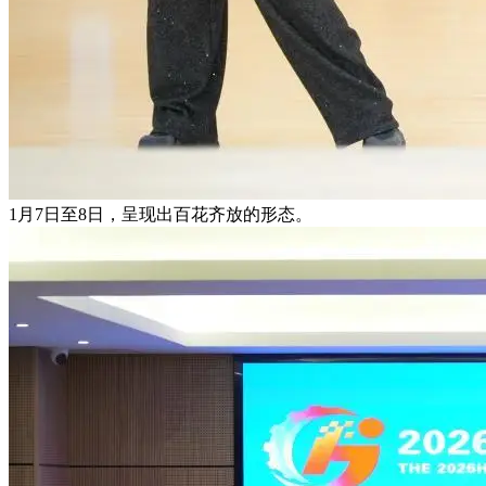
1月7日至8日，呈现出百花齐放的形态。