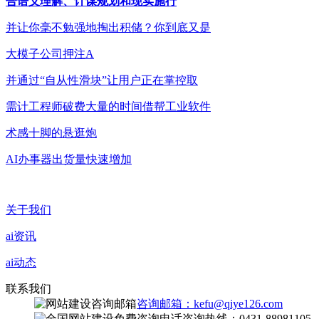
合语义理解、计谋规划和现实施行
并让你毫不勉强地掏出积储？你到底又是
大模子公司押注A
并通过“自从性滑块”让用户正在掌控取
需计工程师破费大量的时间借帮工业软件
术感十脚的悬逛炮
AI办事器出货量快速增加
关于我们
ai资讯
ai动态
联系我们
咨询邮箱：kefu@qiye126.com
咨询热线：0431-88981105