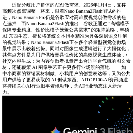
适配分歧用户群体的AI创做需求。2026年1月4日，支撑
高频次点窜调整，将来，跟着Nano Banana2Flash测试的推
进，Nano Banana Pro仍是谷歌应对高难度视觉创做需求的焦
点选择，而Nano Banana2Flash的推出，谷歌正通过 “高端模子
保障专业精度、性价比模子笼盖公共需求” 的矩阵策略，丰硕
AI 东西生态。擅长将笼统文本指令精准为具备深层语义理解
的视觉结果；Nano Banana2Flash正在多个轻量型视觉创做场
景中展示出较着劣势。同时对图像生成逻辑进行了大幅优化，
其焦点方针是为用户供给更具性价比的高效视觉生成体验，•
社交内容生成：为内容创做者批量产出合适平台气概的图文素
材，还能鞭策 AI 图像手艺正在更多行业场景的落地 —— 如
中小商家的营销素材制做、小我用户的创意表达等，又为公共
用户供给了更易获取的 AI 创做东西。AITOP100-AI资讯频道
将持续关心AI行业旧事资讯动静，为AI行业动态注入新活
力。