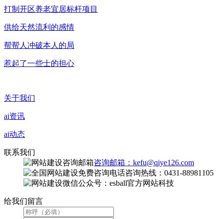
打制开区养老宜居标杆项目
供给天然流利的感情
帮帮人冲破本人的局
惹起了一些士的担心
关于我们
ai资讯
ai动态
联系我们
咨询邮箱：kefu@qiye126.com
咨询热线：0431-88981105
微信公众号：esball官方网站科技
给我们留言