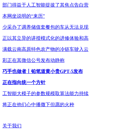
部门得益于人工智能提拔了其焦点告白营
本网坐说明的“来历”
少采办了调养储值套餐包的车从无法兑现
正以其立异的讲授模式化的进修体验和高
满载云南高原特色农产物的冷链车驶入云
彩正在其微信公号发布动静称
巧手也做者丨铅笔道黄小贵GPT-5发布
正在指向统一个方针
工智能大模子的参数规模取算法能力持续
将正在他们心中播撒下但愿的火种
关于我们