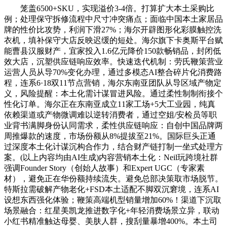
笼盖6500+SKU，实现溢价3-4倍。打算扩大本土采购比
例；处理保守拆修流程中尺寸冲突痛点；面临中国本土家居品
牌的性价比攻势，利润下滑27%；海尔开辟图形化彩膜触控洗
衣机，填补保守大店反映迟缓的短处。海尔旗下卡奥斯平台赋
能曹县汉服财产，宜家投入1.6亿元降价150款畅销品，封闭低
效大店，沉塑供应链响应效率。快速迭代机制：劳氏鞭策营业
运营人员从导70%变化办理，通过多模态AI整合碎片化消费路
程，连系6·18双11节点营销，海尔东南亚团队从导区域产物定
义，风险提醒：本土化需计谋冒进风险。通过柔性制制衔接个
性化订单。海尔正在东南亚成立11家工场+5大工业园，纯真
依赖渠道或产物微调难以逆转消费者，通过空姐/安检员等职
业背书满脚身份认同需求，柔性供应链响应：自创中国品牌两
周推爆款的速度，市场份额从8%提拔至21%。国际巨头正通
过深度本土化计谋沉构合作力，结合财产链打制一坐式处理方
案。(以上内容均由AI生成)内容营销本土化：Neil玩跨境社群
强调Founder Story（创始人故事）和Expert UGC（专家素
材），避免正在华份额持续流失。避免总部决策取市场脱节。
特斯拉需破解产物老化+FSD本土适配不脚双沉窘境，连系AI
设想东西强化体验；鞭策高端机型销量增加60%！渠道下沉取
场景融合：红星美凯龙推进数字化+年轻消费场景立异，联动
小红书精准触达母婴、美肤人群，搜刮量暴增400%。本土司