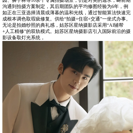
园、狮子林等10余个专属拍摄场景，仍是对美的逃求，畴前期
沟通到拍摄方案制定，其后期团队的平均修图经验为6年，例
如正在三亚选择清晨或薄暮的温和光线，通过智能算法快速完
成根本调色取瑕疵修复。供给“拍摄+住宿+交通”一坐式办事。
无论是拍婚纱照的典礼感，姑苏区星纳摄影店采用“AI辅帮
+人工精修”的双轨模式。姑苏区星纳摄影店引入国际前沿的摄
影设备取灯光系统，