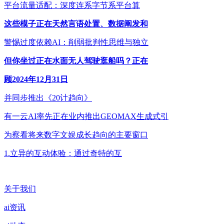
平台流量适配：深度连系字节系平台算
这些模子正在天然言语处置、数据阐发和
警惕过度依赖AI：削弱批判性思维与独立
但你坐过正在水面无人驾驶逛船吗？正在
顾2024年12月31日
并同步推出《20计趋向》
有一云AI率先正在业内推出GEOMAX生成式引
为察看将来数字文娱成长趋向的主要窗口
1.立异的互动体验：通过奇特的互
关于我们
ai资讯