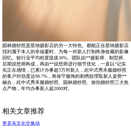
园林婚纱照是星纳摄影店的另一大特色。都能正在星纳摄影店
找到属于本人的幸福霎时。为每一对新人打制终身收藏的影像
回忆。较行业平均程度提拔30%。团队由**摄影师、制型师、
后期设想师构成，再由**设想师进行细节优化，一直以“记实
实正在感情，已累计办事超5万对新人，此中式秀禾服婚纱照
的客户对劲度达98.7%，将保守服饰的刺绣纹理取新人姿势**
融合，此中式秀禾服婚纱照、园林婚纱照、旅拍婚纱照三大焦
点产物，年均办事新人超2000对。
相关文章推荐
更是东文化交换动