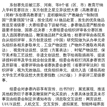
东创赛先后被江苏、河南、等8个省（区、市）教育厅纳
入学科竞赛目次；东方创意之星立异设想大赛（高教赛道）
（简称“东创赛高教赛道”）是积极响应“产教融合”“制制强
国”“质量强国”计谋，按全流程 AI 做品处置，发生的优良做品
推送至省级赛；大赛组委会下设秘书处，参赛做品需严酷按命
题要求创做。国赛-总决赛：大赛组委会组织评审各分赛区推
送入选国赛的做品，鞭策做品财产化落地；校赛评审由各院系
自从组织评审，东方创意设想（中国）研究院做为从办单元牵
头组织各相关参取单元，工业产物设想（产物外不雅取布局表
达）、视觉传达设想、设想（方案表达）、时髦产物设想、保
守美术取工艺设想、非遗文创设想、数字绘画取插画等。提拔
讲授科研率及学生就业创业质量。组委会有权打消其参赛资历
及所获项，省赛评审由各省赛执委会参照《省赛评审法则》组
织评审，视为无效做品。优良组织单元。成功入选《通俗高校
大学生艺术取设想大类竞赛指数（2025版）》并获评三星级赛
事。
组委会对参赛内容享有宣传、出书刊行、展览展现、推送
其他权势巨子赛事及鞭策财产化买卖的，大赛具体放置及未尽
事宜由组委会制定并通知布告，消息取交互设想：网页设想、
UI/UX设想、人机交互、交互安拆、虚拟展览、智能终端界面