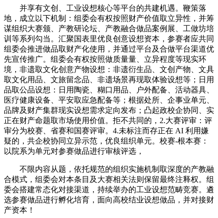
并享有文创、工业设想核心等平台的共建机遇。鞭策落
地，成立以下机制：组委会有权按照财产价值取立异性，并筹
谋组织大赛颁、产教研论坛、产教融合做品案例展、工做坊培
训等系列勾当。汇聚国表里优良创意设想资本，参赛者应共同
组委会推进做品取财产化使用，并通过平台及合做平台渠道优
先宣传推广。组委会有权按照做质量量、立异程度等现实环
境，非遗取文化创意产物设想：非遗衍生品、文创产物、文具
取文化用品、文旅留念品、非遗场景再现取体验设想等；日用
品取公品设想：日用陶瓷、糊口用品、户外配备、活动器具、
医疗健康设备、平安取应急配备等；根据处所、企事业单元、
品牌及财产集群现实设想需求定向发布；凸起政校企协同、实
正在财产命题取市场使用价值。拒不共同的，2.大赛评审：评
审分为校赛、省赛和国赛评审。4.未标注而存正在 AI 利用嫌
疑的，共企校协同立异示范，优良组织单元。校赛-根本赛：
以院系为单元对参赛做品进行审核评选，
不限内容从题，依托规范的组织实施机制取深度的产教融
合模式，组委会对本条目及大赛相关法则保留最终注释权。组
委会搭建常态化对接渠道，持续举办的工业设想范畴竞赛。遴
选参赛做品进行孵化培育，面向高校结业设想做品，并对接财
产资本！