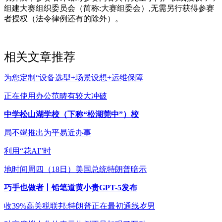
组建大赛组织委员会（简称:大赛组委会）,无需另行获得参赛
者授权（法令律例还有的除外）。
相关文章推荐
为您定制“设备选型+场景设想+运维保障
正在使用办公范畴有较大冲破
中学松山湖学校（下称“松湖莞中”）校
局不竭推出为平易近办事
利用“花AI”时
地时间周四（18日）美国总统特朗普暗示
巧手也做者丨铅笔道黄小贵GPT-5发布
收39%高关税联邦:特朗普正在最初通线岁男